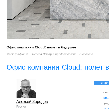
Офис компании Cloud: полет в будущее
Фотография © Вячеслав Флеор / предоставлена Синтаксис
Офис компании Cloud: полет 
инфо
стат
реа
Алексей Зародов
дат
Россия