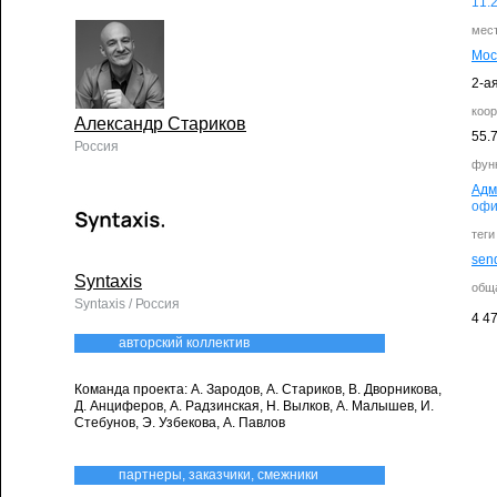
11.
мес
Мос
2-а
коо
Александр Стариков
55.
Россия
фун
Адм
офи
теги
send
Syntaxis
общ
Syntaxis / Россия
4 4
авторский коллектив
Команда проекта: А. Зародов, А. Стариков, В. Дворникова,
Д. Анциферов, А. Радзинская, Н. Вылков, А. Малышев, И.
Стебунов, Э. Узбекова, А. Павлов
партнеры, заказчики, смежники