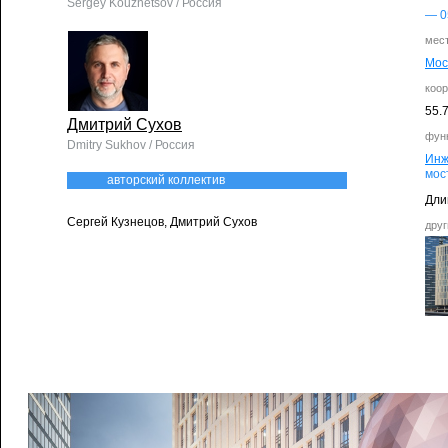
Sergey Kouznetsov / Россия
— 0
мес
Мос
коо
55.
Дмитрий Сухов
фун
Dmitry Sukhov / Россия
Инж
мос
авторский коллектив
Дли
Сергей Кузнецов, Дмитрий Сухов
друг