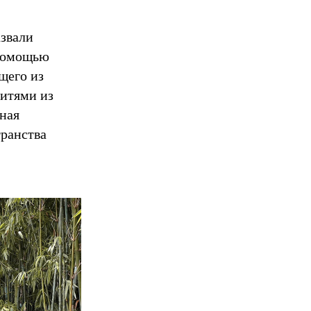
азвали
 помощью
щего из
нитями из
ная
транства