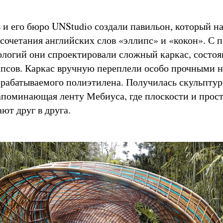
ь и его бюро UNStudio создали павильон, который н
т сочетания английских слов «эллипс» и «кокон». С
логий они спроектировали сложный каркас, состоя
псов. Каркас вручную переплели особо прочными 
рабатываемого полиэтилена. Получилась скульптур
апоминающая ленту Мебиуса, где плоскости и прос
ют друг в друга.