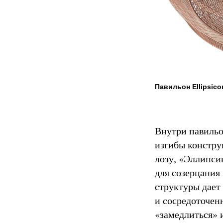
Павильон Ellipsico
Внутри павильо
изгибы констру
лозу, «Эллипси
для созерцания
структуры дает
и сосредоточенн
«замедлиться» 