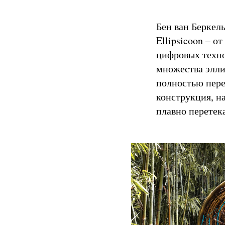
Бен ван Беркел
Ellipsicoon – о
цифровых техно
множества элли
полностью пере
конструкция, н
плавно перетека