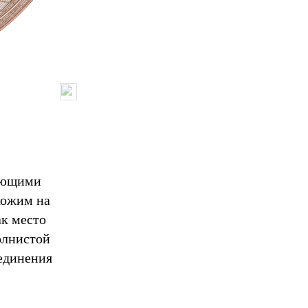
ряющими
хожим на
ак место
олнистой
уединения