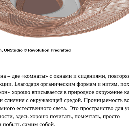
n, UNStudio © Revolution Precrafted
на – две «комнаты» с окнами и сидениями, повто
кции. Благодаря органическим формам и нитям, по
кон» хорошо вписывается в природное окружение к
 и слияния с окружающей средой. Проницаемость в
 много естественного света. Это пространство для 
ости, здесь хорошо почитать, помечтать, просто
и побыть самим собой.