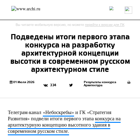
Россия
Мир
Технологии
Интерьер
Пресса
Архитекторы
Вы читаете мобильную версию, но можете
перейти к версии для ПК
Проекты
Конкурсы
События
Книги
Вакансии
Подведены итоги первого этапа
конкурса на разработку
send.project
Анонсы конкурсов
Блог
архитектурной концепции
Журнал
Интервью
Исследование
Мнение
высотки в современном русском
Обзор
Объект
Результаты конкурса
архитектурном стиле
Репортаж
Рецензия
Архитектура
Выставка
Дизайн
Иностранцы в России
Интерьер
01 Июля 2026
Результаты конкурса
334
Архитектура
Книги
Наследие
Образование
Урбанистика
Эко
Телеграм-канал
«Небоскребы»
и ГК «Стратегия
Развития» подвели итоги первого этапа
конкурса на
архитектурную концепцию высотного здания в
современном русском стиле.