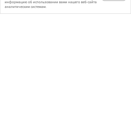
телеграм @archi_ru
информацию об использовании вами нашего веб-сайта
аналитическим системам.
с 20 июля 1999 г.
Версия для ПК
Пользовательское соглашение
Контакты
Политика конфиденциальности
О нас
ООО «Архи.ру»
. Все права защищены.
®
®
архи.ру
, archi.ru
зарегистрированные торговые марки