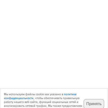
Мы используем файлы cookie как указано в
политике
конфиденциальности
, чтобы обеспечивать правильную
работу нашего веб-сайта, функций социальных сетей и
Принять
анализировать сетевой трафик. Мы также предоставляем
подпишитесь на наш
✕