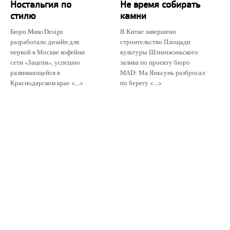
Ностальгия по
Не время собирать
стилю
камни
Бюро Muno Design
В Китае завершено
разработало дизайн для
строительство Площади
первой в Москве кофейни
культуры Шэньчжэньского
сети «Зацепи», успешно
залива по проекту бюро
развивающейся в
MAD: Ма Яньсунь разбросал
Краснодарском крае <...>
по берегу <...>