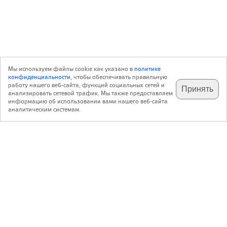
Мы используем файлы cookie как указано в
политике
конфиденциальности
, чтобы обеспечивать правильную
работу нашего веб-сайта, функций социальных сетей и
Принять
анализировать сетевой трафик. Мы также предоставляем
подпишитесь на наш
✕
телеграм @archi_ru
информацию об использовании вами нашего веб-сайта
аналитическим системам.
с 20 июля 1999 г.
Версия для ПК
Пользовательское соглашение
Контакты
Политика конфиденциальности
О нас
ООО «Архи.ру»
. Все права защищены.