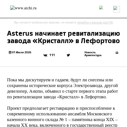
Россия
Мир
Технологии
Интерьер
Пресса
Архитекторы
Вы читаете мобильную версию, но можете
перейти к версии для ПК
Проекты
Конкурсы
События
Книги
Вакансии
Asterus начинает ревитализацию
завода «Кристалл» в Лефортово
send.project
Анонсы конкурсов
Блог
Журнал
Интервью
Исследование
Мнение
01 Июля 2026
Новость
111
Архитектура
Обзор
Объект
Результаты конкурса
Репортаж
Рецензия
Архитектура
Выставка
Дизайн
Иностранцы в России
Интерьер
Пока мы дискутируем и гадаем, будут ли снесены или
Книги
Наследие
Образование
Урбанистика
сохранены исторические корпуса Электрозавода, другой
Эко
девелопер, Asterus, объявил о старте первого этапа работ
по ревитализации завода «Кристалл» в Лефортово.
Проект предполагает реставрацию и приспособление к
современному использованию ансамбля Московского
казенного винного склада № 1 – памятника конца XIX –
начала XX века, включенного в государственный реестр