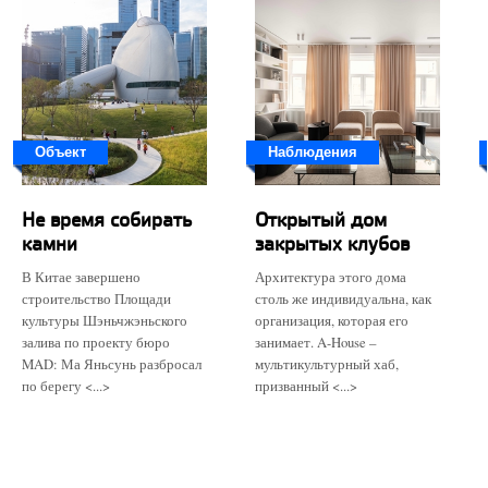
Объект
Наблюдения
Не время собирать
Открытый дом
камни
закрытых клубов
В Китае завершено
Архитектура этого дома
строительство Площади
столь же индивидуальна, как
культуры Шэньчжэньского
организация, которая его
залива по проекту бюро
занимает. A-House –
MAD: Ма Яньсунь разбросал
мультикультурный хаб,
по берегу <...>
призванный <...>