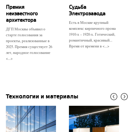
Премия
Судьба
неизвестного
Электрозавода
архитектора
Есть в Москве крупный
комплекс кирпичного прома
ДГП Москвы объявил о
1910-х – 1920-х. Готический,
старте голосования за
романтичный, красивый...
проекты, реализованные в
Время от времени в <...>
2025. Премия существует 26
лет, народное голосование
<...>
Технологии и материалы