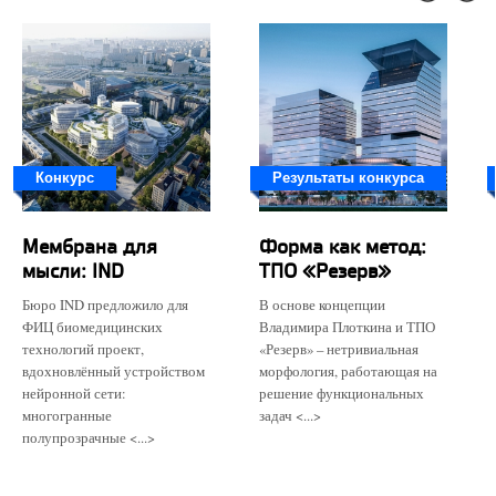
Конкурс
Результаты конкурса
Мембрана для
Форма как метод:
мысли: IND
ТПО «Резерв»
Бюро IND предложило для
В основе концепции
ФИЦ биомедицинских
Владимира Плоткина и ТПО
технологий проект,
«Резерв» – нетривиальная
вдохновлённый устройством
морфология, работающая на
нейронной сети:
решение функциональных
многогранные
задач <...>
полупрозрачные <...>