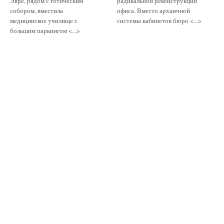
Эврё, рядом с готическим
радикальной реконструкции
собором, вместила
офиса. Вместо архаичной
медицинское училище с
системы кабинетов бюро <...>
большим паркингом <...>