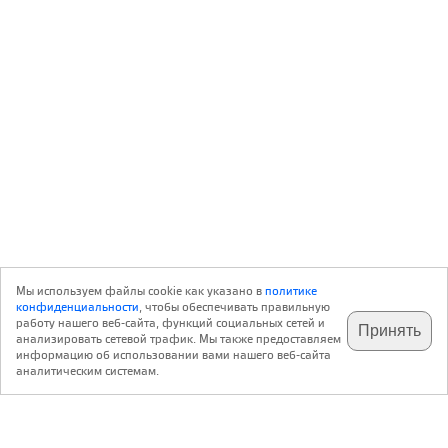
Мы используем файлы cookie как указано в
политике
конфиденциальности
, чтобы обеспечивать правильную
работу нашего веб-сайта, функций социальных сетей и
Принять
анализировать сетевой трафик. Мы также предоставляем
подпишитесь на наш
✕
телеграм @archi_ru
информацию об использовании вами нашего веб-сайта
аналитическим системам.
с 20 июля 1999 г.