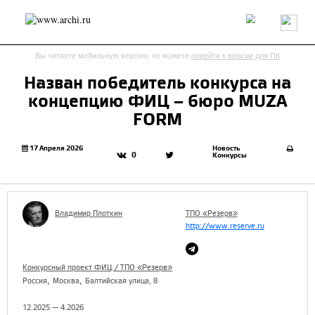
Россия
Мир
Технологии
Интерьер
Пресса
Архитекторы
Вы читаете мобильную версию, но можете
перейти к версии для ПК
Проекты
Конкурсы
События
Книги
Вакансии
Назван победитель конкурса на
концепцию ФИЦ – бюро MUZA
send.project
Анонсы конкурсов
Блог
FORM
Журнал
Интервью
Исследование
Мнение
Обзор
Объект
Результаты конкурса
17 Апреля 2026
Новость
0
Конкурсы
Репортаж
Рецензия
Архитектура
Выставка
Дизайн
Иностранцы в России
Интерьер
Книги
Наследие
Образование
Урбанистика
Владимир Плоткин
ТПО «Резерв»
Эко
http://www.reserve.ru
Конкурсный проект ФИЦ / ТПО «Резерв»
,
,
Россия
Москва
Балтийская улица, 8
12.2025 — 4.2026