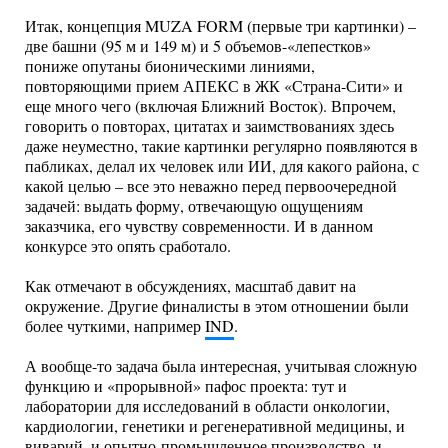
Итак, концепция MUZA FORM (первые три картинки) –
две башни (95 м и 149 м) и 5 объемов-«лепестков»
пониже опутаны бионическими линиями,
повторяющими прием АПЕКС в ЖК «Страна-Сити» и
еще много чего (включая Ближний Восток). Впрочем,
говорить о повторах, цитатах и заимствованиях здесь
даже неуместно, такие картинки регулярно появляются в
пабликах, делал их человек или ИИ, для какого района, с
какой целью – все это неважно перед первоочередной
задачей: выдать форму, отвечающую ощущениям
заказчика, его чувству современности. И в данном
конкурсе это опять сработало.
Как отмечают в обсуждениях, масштаб давит на
окружение. Другие финалисты в этом отношении были
более чуткими, например
IND
.
А вообще-то задача была интересная, учитывая сложную
функцию и «прорывной» пафос проекта: тут и
лаборатории для исследований в области онкологии,
кардиологии, генетики и регенеративной медицины, и
виварий, и опытно-промышленное производство, и