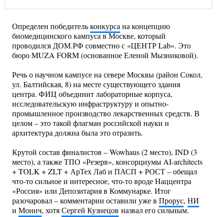
Определен победитель
конкурса
на концепцию
биомедицинского кампуса в Москве, который
проводился ДОМ.РФ совместно с «ЦЕНТР Lab». Это
бюро MUZA FORM (основанное Еленой Мызниковой).
Речь о научном кампусе на севере Москвы (район Сокол,
ул. Балтийская, 8) на месте существующего здания
центра. ФИЦ объединит лабораторные корпуса,
исследовательскую инфраструктуру и опытно-
промышленное производство лекарственных средств. В
целом – это такой флагман российской науки и
архитектура должна была это отразить.
Крутой состав финалистов – Wowhaus (2 место), IND (3
место), а также ТПО «Резерв», консорциумы AI-architects
+ TOLK + ZLT + АрТех Лаб и ПАСП + РОСТ – обещал
что-то сильное и интересное, что-то вроде Наццентра
«Россия» или Депозитария в Коммунарке. Итог
разочаровал – комментарии оставили уже в
Прорус
,
НИ
и
Монич
, хотя
Сергей Кузнецов
назвал его сильным.