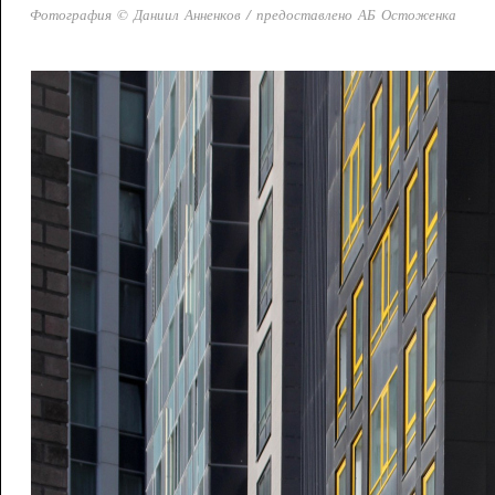
Фотография © Даниил Анненков / предоставлено АБ Остоженка