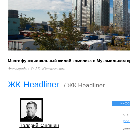
Многофункциональный жилой комплекс в Мукомольном про
Фотография © АБ «Остоженка»
ЖК Headliner
/ ЖК Headliner
инфо
стат
реа
Валерий Каняшин
дат