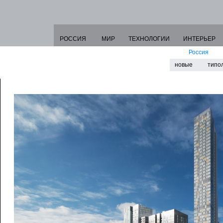
РОССИЯ
МИР
ТЕХНОЛОГИИ
ИНТЕРЬЕР
Россия
новые
типо