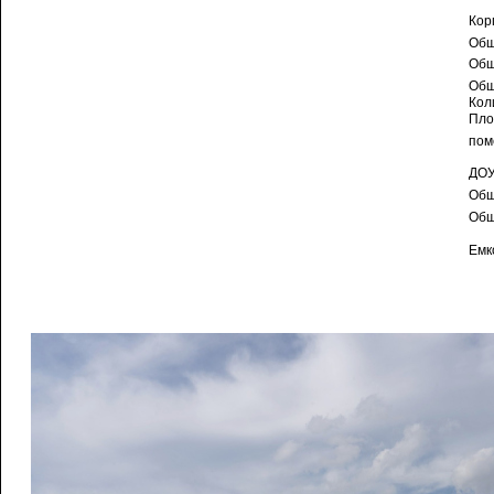
Кор
Общ
Общ
Общ
Кол
Пло
пом
ДОУ
Общ
Общ
Емк