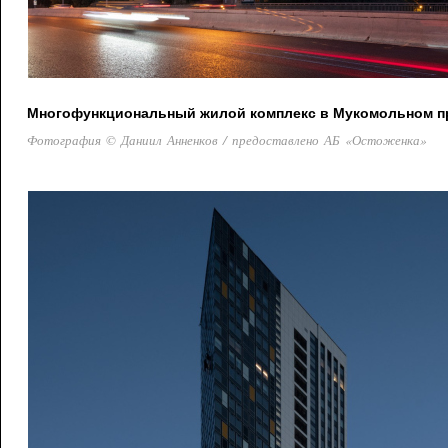
Многофункциональный жилой комплекс в Мукомольном про
Фотография © Даниил Анненков / предоставлено АБ «Остоженка»