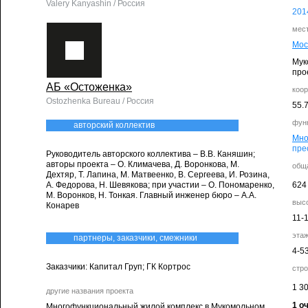
Valery Kanyashin / Россия
201
мес
Мос
Мук
прое
АБ «Остоженка»
коо
Ostozhenka Bureau / Россия
55.
фун
авторский коллектив
Мно
пре
Руководитель авторского коллектива – В.В. Каняшин;
авторы проекта – О. Климачева, Д. Воронкова, М.
общ
Дехтяр, Т. Лапина, М. Матвеенко, В. Сергеева, И. Розина,
А. Федорова, Н. Шевякова; при участии – О. Пономаренко,
624
М. Воронков, Н. Тонкая. Главный инженер бюро – А.А.
выс
Конарев
11-
эта
партнеры, заказчики, смежники
4-5
Заказчики: Капитал Груп; ГК Кортрос
стр
1 3
другие названия проекта
1 о
Многофункциональный жилой комплекс в Мукомольном