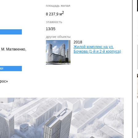
площадь жилая
2
8 237,9 м
этажность
13/35
другие объекты
2018
Жилой комплекс на ул.
, М. Матвеенко,
Бочкова (1-й и 2-й корпуса)
ки
трос»