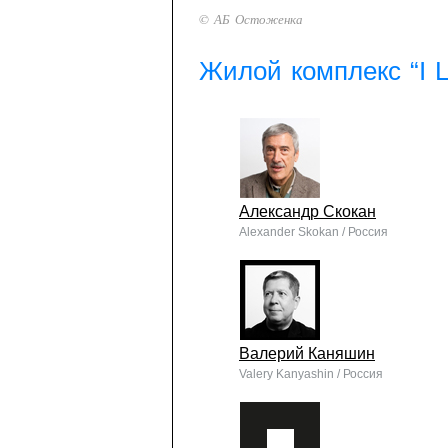
© АБ Остоженка
Жилой комплекс “I L
Александр Скокан
Alexander Skokan / Россия
Валерий Каняшин
Valery Kanyashin / Россия