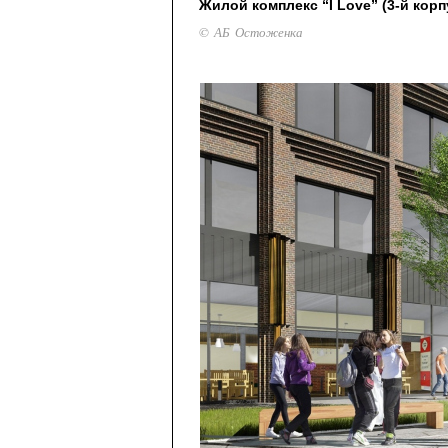
Жилой комплекс “I Love” (3-й корп
© АБ Остоженка