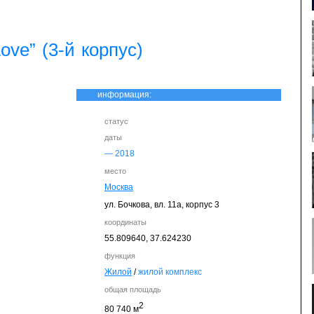
ove” (3-й корпус)
информация:
статус
даты
—
2018
место
Москва
ул. Бочкова, вл. 11а, корпус 3
координаты
55.809640,
37.624230
функция
Жилой
/
жилой комплекс
общая площадь
2
80 740 м