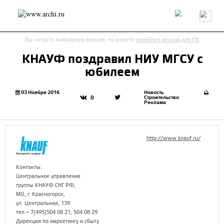
Россия
Мир
Технологии
Интерьер
Пресса
Архитекторы
Вы читаете мобильную версию, но можете
перейти к версии для ПК
Проекты
Конкурсы
События
Книги
Вакансии
КНАУФ поздравил НИУ МГСУ с
юбилеем
send.project
Анонсы конкурсов
Блог
Журнал
Интервью
Исследование
Мнение
03 Ноября 2016
Новость
Строительство
0
Реклама
Обзор
Объект
Результаты конкурса
Репортаж
Рецензия
Архитектура
Выставка
Дизайн
Иностранцы в России
Интерьер
http://www.knauf.ru/
Книги
Наследие
Образование
Урбанистика
Эко
Контакты:
Центральное управление
группы КНАУФ СНГ РФ,
МО, г. Красногорск,
ул. Центральная, 139
тел + 7(495)504 08 21, 504 08 29
Дирекция по маркетингу и сбыту