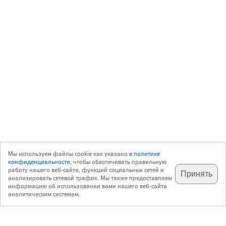
Мы используем файлы cookie как указано в
политике
конфиденциальности
, чтобы обеспечивать правильную
работу нашего веб-сайта, функций социальных сетей и
Принять
анализировать сетевой трафик. Мы также предоставляем
подпишитесь на наш
✕
телеграм @archi_ru
информацию об использовании вами нашего веб-сайта
аналитическим системам.
с 20 июля 1999 г.