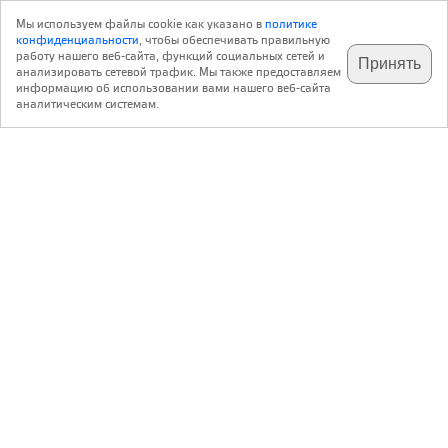
Мы используем файлы cookie как указано в
политике
конфиденциальности
, чтобы обеспечивать правильную
работу нашего веб-сайта, функций социальных сетей и
Принять
анализировать сетевой трафик. Мы также предоставляем
подпишитесь на наш
✕
телеграм @archi_ru
информацию об использовании вами нашего веб-сайта
аналитическим системам.
с 20 июля 1999 г.
Версия для ПК
Пользовательское соглашение
Контакты
Политика конфиденциальности
О нас
ООО «Архи.ру»
. Все права защищены.
®
®
архи.ру
, archi.ru
зарегистрированные торговые марки