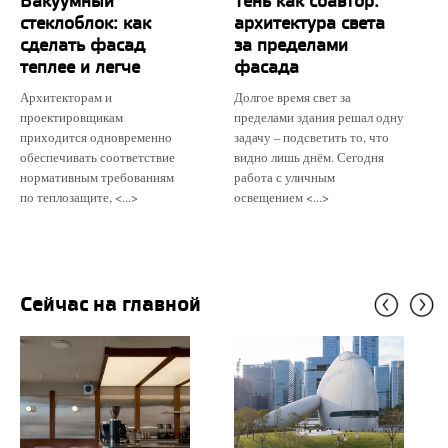
Вакуумный
Тень как соавтор:
стеклоблок: как
архитектура света
сделать фасад
за пределами
теплее и легче
фасада
Архитекторам и
Долгое время свет за
проектировщикам
пределами здания решал одну
приходится одновременно
задачу – подсветить то, что
обеспечивать соответствие
видно лишь днём. Сегодня
нормативным требованиям
работа с уличным
по теплозащите, <...>
освещением <...>
Сейчас на главной