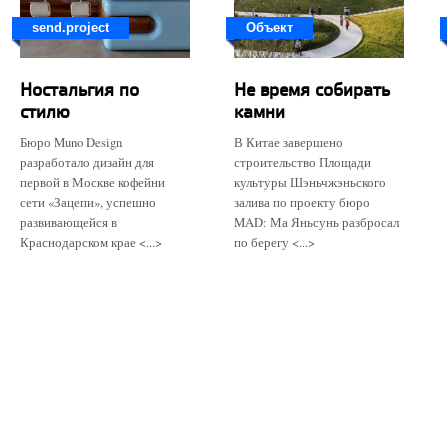
send.project
Объект
Ностальгия по
Не время собирать
стилю
камни
Бюро Muno Design
В Китае завершено
разработало дизайн для
строительство Площади
первой в Москве кофейни
культуры Шэньчжэньского
сети «Зацепи», успешно
залива по проекту бюро
развивающейся в
MAD: Ма Яньсунь разбросал
Краснодарском крае <...>
по берегу <...>