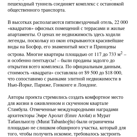
пешеходный туннель соединяет комплекс с остановкой
общественного транспорта.
В высотках располагаются пятизвездочный отель, 22 000
«квадратов» офисных помещений с террасами и жилые
апартаменты. О ценах не недвижимость здесь ходили
легенды, поскольку из окон открываются красивейшие
виды на Босфор, его знаменитый мост и Принцевы
2
острова. Многие квартиры площадью от 117 до 733 м
–
и особенно пентхаусы! – были проданы задолго до
открытия всего комплекса. По официальным данным,
стоимость «квадрата» составляла от $9 500 до $18 000,
что сопоставимо с рынками элитной недвижимости в
Нью-Йорке, Париже, Гонконге и Лондоне.
Авторы проекта стремились создать комфортное место
для жизни в оживленном и скученном квартале
Стамбула. Отмеченные международными наградами
архитекторы Эмре Аролат (Emre Arolat) и Мурат
Табанлыоглу (Murat Tabanlıoğlu) были ограничены
площадью не слишком обширного участка, который для
того, чтобы получить искомое, требовалось застроить