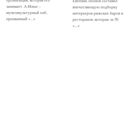
Евгений Леонов составил
занимает. A-House –
впечатляющую подборку
мультикультурный хаб,
интерьеров рижских баров и
призванный <...>
ресторанов, которые за 50
<...>