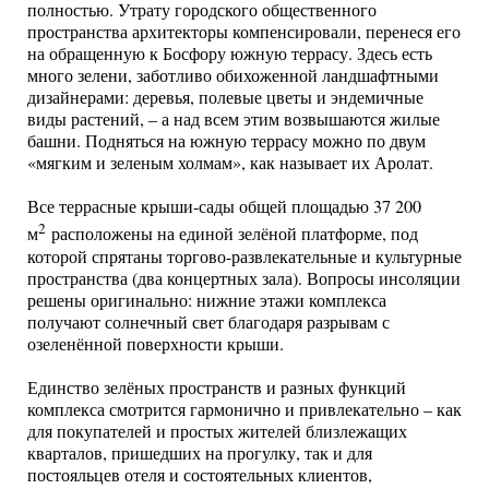
полностью. Утрату городского общественного
пространства архитекторы компенсировали, перенеся его
на обращенную к Босфору южную террасу. Здесь есть
много зелени, заботливо обихоженной ландшафтными
дизайнерами: деревья, полевые цветы и эндемичные
виды растений, – а над всем этим возвышаются жилые
башни. Подняться на южную террасу можно по двум
«мягким и зеленым холмам», как называет их Аролат.
Все террасные крыши-сады общей площадью 37 200
2
м
расположены на единой зелёной платформе, под
которой спрятаны торгово-развлекательные и культурные
пространства (два концертных зала). Вопросы инсоляции
решены оригинально: нижние этажи комплекса
получают солнечный свет благодаря разрывам с
озеленённой поверхности крыши.
Единство зелёных пространств и разных функций
комплекса смотрится гармонично и привлекательно – как
для покупателей и простых жителей близлежащих
кварталов, пришедших на прогулку, так и для
постояльцев отеля и состоятельных клиентов,