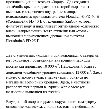
проживающих в высотках «Зорлу». Для создания
«зелёной» крыши-террасы, из которой вырастают
высотки, и озеленения внутреннего двора
использовалась дренажная система Floradrain® FD 40-E
(Флорадрейн FD 40-E от компании ZinCo), которая
фильтрует воду и накапливает оптимальное количество
влаги. Накрывающий театр ступенчатый «холм»
выполнен с применением дренажной системы
Floradrain® FD 25-E.
Два ступенчатых «холма», поднимающихся с севера на
юг, окружают протяженный внутренний парк для
2
променада площадью 10 000 м
. Пешеходный бульвар
2
дополнен «зелёным» уровнем площадью 12 000 м
. Здесь
можно отдохнуть «как в парке» или пройтись по
магазинам всемирных брендов. Здесь, в частности,
располагается первый в Турции Apple Store (он
полностью выполнен из стекла).
Внутренний двор и террасы, окружающие платформу –
основание комплекса, сплошь состоят из небольших