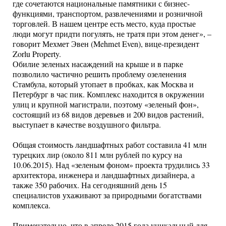
где сочетаются национальные памятники с бизнес-
функциями, транспортом, развлечениями и розничной
торговлей. В нашем центре есть место, куда простые
люди могут придти погулять, не тратя при этом денег», –
говорит Мехмет Эвен (Mehmet Even), вице-президент
Zorlu Property.
Обилие зеленых насаждений на крыше и в парке
позволило частично решить проблему озеленения
Стамбула, который утопает в пробках, как Москва и
Петербург в час пик. Комплекс находится в окружении
улиц и крупной магистрали, поэтому «зеленый фон»,
состоящий из 68 видов деревьев и 200 видов растений,
выступает в качестве воздушного фильтра.
Общая стоимость ландшафтных работ составила 41 млн
турецких лир (около 811 млн рублей по курсу на
10.06.2015). Над «зеленым фоном» проекта трудились 33
архитектора, инженера и ландшафтных дизайнера, а
также 350 рабочих. На сегодняшний день 15
специалистов ухаживают за природными богатствами
комплекса.
Примечательно, что в апреле 2015 года уникальный для