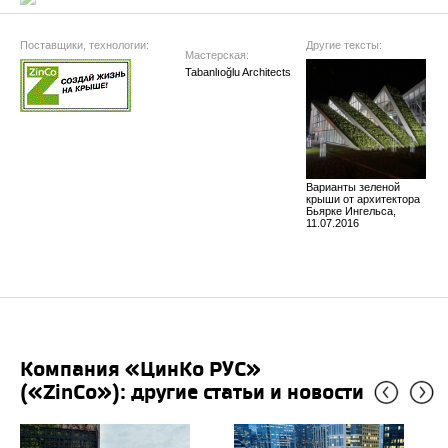
Поставщики, технологии:
Другие тексты:
Мастерская:
Tabanlıoğlu Architects
Варианты зеленой
крыши от архитектора
Бьярке Ингельса,
11.07.2016
Компания «ЦинКо РУС»
(«ZinCo»): другие статьи и новости