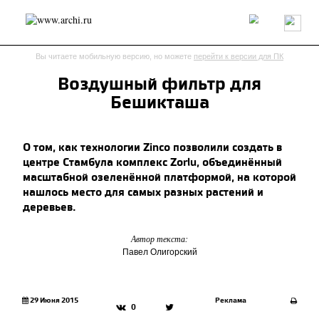
Россия
Мир
Технологии
Интерьер
Пресса
Архитекторы
Вы читаете мобильную версию, но можете
перейти к версии для ПК
Проекты
Конкурсы
События
Книги
Вакансии
Воздушный фильтр для
Бешикташа
send.project
Анонсы конкурсов
Блог
Журнал
Интервью
Исследование
Мнение
О том, как технологии Zinco позволили создать в
Обзор
Объект
Результаты конкурса
центре Стамбула комплекс Zorlu, объединённый
Репортаж
Рецензия
Архитектура
Выставка
масштабной озеленённой платформой, на которой
Дизайн
Иностранцы в России
Интерьер
нашлось место для самых разных растений и
Книги
Наследие
Образование
Урбанистика
деревьев.
Эко
Автор текста:
Павел Олигорский
29 Июня 2015
Реклама
0