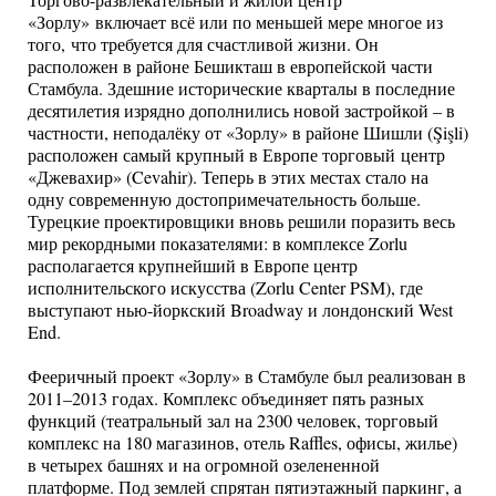
Торгово-развлекательный и жилой центр
«Зорлу» включает всё или по меньшей мере многое из
того, что требуется для счастливой жизни. Он
расположен в районе Бешикташ в европейской части
Стамбула. Здешние исторические кварталы в последние
десятилетия изрядно дополнились новой застройкой – в
частности, неподалёку от «Зорлу» в районе Шишли (Şişli)
расположен самый крупный в Европе торговый центр
«Джевахир» (Cevahir). Теперь в этих местах стало на
одну современную достопримечательность больше.
Турецкие проектировщики вновь решили поразить весь
мир рекордными показателями: в комплексе Zorlu
располагается крупнейший в Европе центр
исполнительского искусства (Zorlu Center PSM), где
выступают нью-йоркский Broadway и лондонский West
End.
Фееричный проект «Зорлу» в Стамбуле был реализован в
2011–2013 годах. Комплекс объединяет пять разных
функций (театральный зал на 2300 человек, торговый
комплекс на 180 магазинов, отель Raffles, офисы, жилье)
в четырех башнях и на огромной озелененной
платформе. Под землей спрятан пятиэтажный паркинг, а