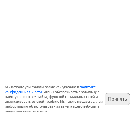
Мы используем файлы cookie как указано в
политике
конфиденциальности
, чтобы обеспечивать правильную
работу нашего веб-сайта, функций социальных сетей и
Принять
анализировать сетевой трафик. Мы также предоставляем
подпишитесь на наш
✕
телеграм @archi_ru
информацию об использовании вами нашего веб-сайта
аналитическим системам.
с 20 июля 1999 г.