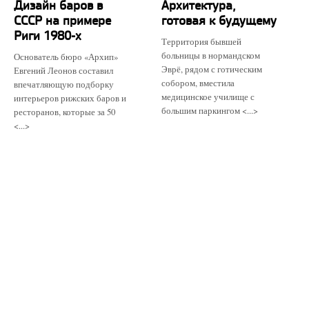
Дизайн баров в
Архитектура,
СССР на примере
готовая к будущему
Риги 1980-х
Территория бывшей
больницы в нормандском
Основатель бюро «Архип»
Эврё, рядом с готическим
Евгений Леонов составил
собором, вместила
впечатляющую подборку
медицинское училище с
интерьеров рижских баров и
большим паркингом <...>
ресторанов, которые за 50
<...>