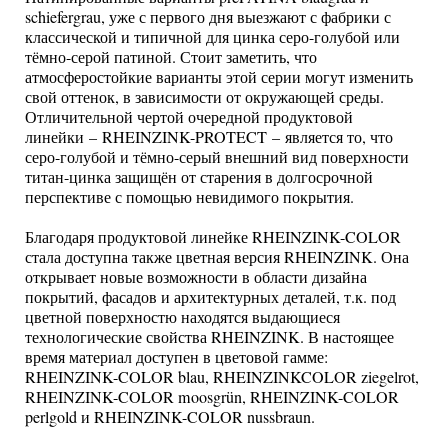
schiefergrau, уже с первого дня выезжают с фабрики с
классической и типичной для цинка серо-голубой или
тёмно-серой патиной. Стоит заметить, что
атмосферостойкие варианты этой серии могут изменить
свой оттенок, в зависимости от окружающей среды.
Отличительной чертой очередной продуктовой
линейки – RHEINZINK-PROTECT – является то, что
серо-голубой и тёмно-серый внешний вид поверхности
титан-цинка защищён от старения в долгосрочной
перспективе с помощью невидимого покрытия.
Благодаря продуктовой линейке RHEINZINK-COLOR
стала доступна также цветная версия RHEINZINK. Она
открывает новые возможности в области дизайна
покрытий, фасадов и архитектурных деталей, т.к. под
цветной поверхностю находятся выдающиеся
технологические свойства RHEINZINK. В настоящее
время материал доступен в цветовой гамме:
RHEINZINK-COLOR blau, RHEINZINKCOLOR ziegelrot,
RHEINZINK-COLOR moosgrün, RHEINZINK-COLOR
perlgold и RHEINZINK-COLOR nussbraun.