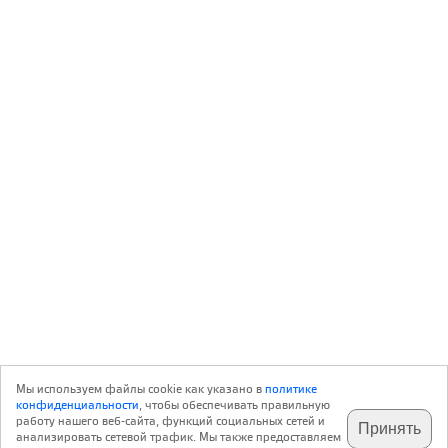
Мы используем файлы cookie как указано в
политике
конфиденциальности
, чтобы обеспечивать правильную
работу нашего веб-сайта, функций социальных сетей и
Принять
анализировать сетевой трафик. Мы также предоставляем
подпишитесь на наш
✕
телеграм @archi_ru