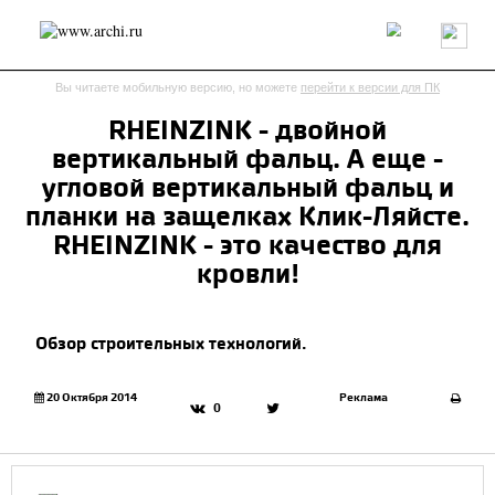
Россия
Мир
Технологии
Интерьер
Пресса
Архитекторы
Вы читаете мобильную версию, но можете
перейти к версии для ПК
Проекты
Конкурсы
События
Книги
Вакансии
RHEINZINK - двойной
вертикальный фальц. А еще -
send.project
Анонсы конкурсов
Блог
угловой вертикальный фальц и
Журнал
Интервью
Исследование
Мнение
планки на защелках Клик-Ляйсте.
Обзор
Объект
Результаты конкурса
RHEINZINK - это качество для
Репортаж
Рецензия
Архитектура
Выставка
кровли!
Дизайн
Иностранцы в России
Интерьер
Книги
Наследие
Образование
Урбанистика
Обзор строительных технологий.
Эко
20 Октября 2014
Реклама
0