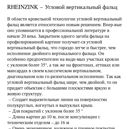
RHEINZINK – Угловой вертикальный фальц
В области кровельной технологии угловой вертикальный
фальц является относительно новым решением. Впер-вые
оно упоминается в профессиональной литературе в
начале 20 века. Закрытием одного загиба фальца на
профилированной картине получает-ся угловой
вертикальный фальц, что гораздо легче и быстрее, чем
исполнение двойного вертикального фальца. Он
особенно предпочтителен на види-мых участках кровли
с уклоном более 35°, а так же на фронтонах, аттиках или
мансардах в своем классическом вертикальном,
диагональном или го-ризонтальном исполнении. Так как
угловой вертикальный фальц шире, чем двойной, то он
придает объектам с большими плоскостями яркую и
живую структуру.
– Создает выразительные линии на поверхностях
полукруглых, вогнутых и выпуклых крыш.
– Для покрытий с уклоном более 35 °
– Длина картин до 10 м, после консультации с
техническим отделом – до 16 м
– Очень экономичное, надежное и прочное покрытие