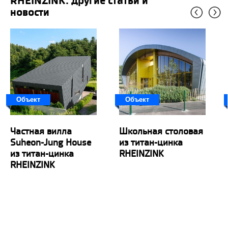
RHEINZINK: другие статьи и
новости
Объект
Объект
Частная вилла
Школьная столовая
Suheon-Jung House
из титан-цинка
из титан-цинка
RHEINZINK
RHEINZINK