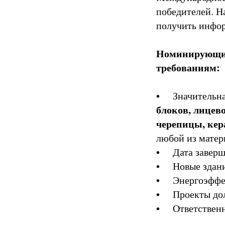
победителей. Н
получить инфо
Номинирующие
требованиям:
• Значительная
блоков, лицев
черепицы, ке
любой из матер
• Дата заверше
• Новые здани
• Энергоэффек
• Проекты дол
• Ответственны