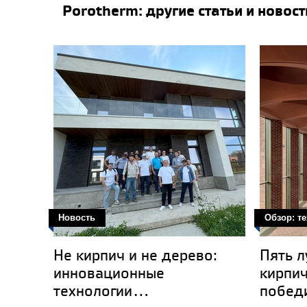
Porotherm: другие статьи и новост
Новость
Обзор: т
​Не кирпич и не дерево:
Пять л
инновационные
кирпич
технологии...
победи