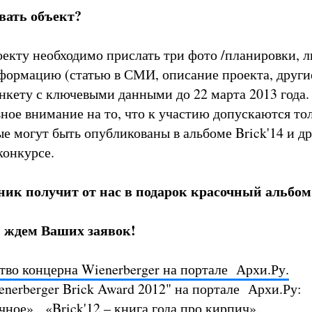
вать объект?
екту необходимо прислать три фото /планировки, 
ормацию (статью в СМИ, описание проекта, други
нкету с ключевыми данными до 22 марта 2013 года
ьное внимание на то, что к участию допускаются то
ые могут быть опубликованы в альбоме Brick'14 и д
конкурсе.
ик получит от нас в подарок красочный альбом 
 ждем Ваших заявок!
тво концерна Wienerberger на портале Архи.Ру.
enerberger Brick Award 2012" на портале Архи.Ру:
чное»
,
«Brick'12 – книга года про кирпич».