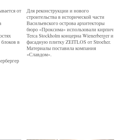
ывается от
Для реконструкции и нового
Как архи
строительства в исторической части
типовой 
а
Васильевского острова архитекторы
На приме
бюро «Проксима» использовали кирпич
блоков W
остях
Terca Stockholm концерна Wienerberger и
ключевые
 блоков в
фасадную плитку ZEITLOS от Stroeher.
«Школе 
Материалы поставила компания
«Славдом».
ербергер