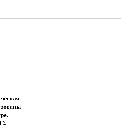
ическая
ированы
ре.
12.