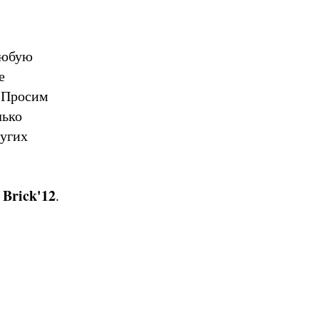
любую
е
. Просим
лько
ругих
Brick'12
.