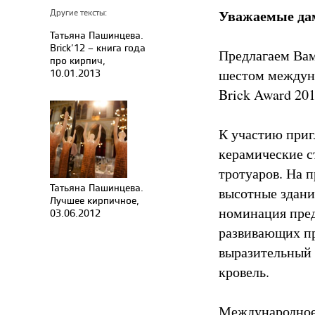
Уважаемые дам
Другие тексты:
Татьяна Пашинцева.
Brick’12 – книга года
Предлагаем Ва
про кирпич,
шестом междуна
10.01.2013
Brick Award 201
К участию приг
керамические с
тротуаров. На 
Татьяна Пашинцева.
высотные здания
Лучшее кирпичное,
номинация пре
03.06.2012
развивающих пр
выразительный 
кровель.
Международное