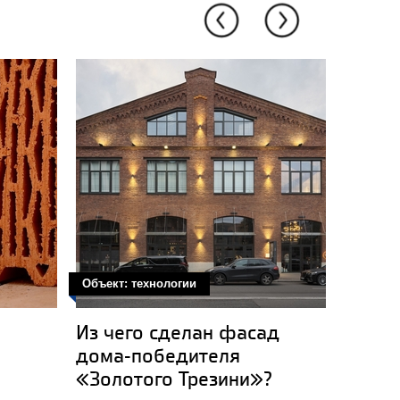
Объект: технологии
Обзор: 
Из чего сделан фасад
5 пра
дома-победителя
загор
«Золотого Трезини»?
практ