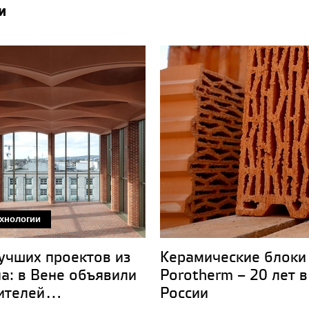
и
ехнологии
учших проектов из
Керамические блоки
а: в Вене объявили
Porotherm – 20 лет в
телей...
России