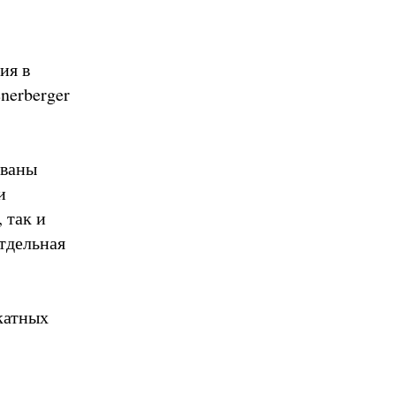
ия в
nerberger
ованы
и
 так и
Отдельная
катных