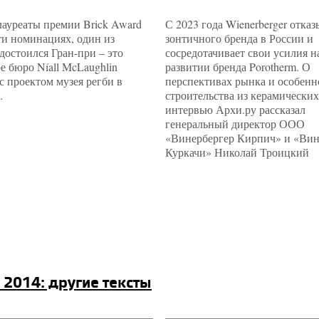
ауреаты премии Brick Award
С 2023 года Wienerberger отказ
ти номинациях, один из
зонтичного бренда в России и
достоился Гран-при – это
сосредотачивает свои усилия н
е бюро Níall McLaughlin
развитии бренда Porotherm. О
 с проектом музея регби в
перспективах рынка и особенн
.
строительства из керамических
интервью Архи.ру рассказал
генеральный директор ООО
«Винербергер Кирпич» и «Вин
Куркачи» Николай Троицкий
 2014: другие тексты