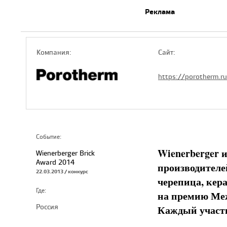
Реклама
Компaния:
Сайт:
https://porotherm.ru
Событие:
Wienerberger 
Wienerberger Brick
Award 2014
производителе
22.03.2013 / конкурс
черепица, кер
Где:
на премию Меж
Россия
Каждый участн