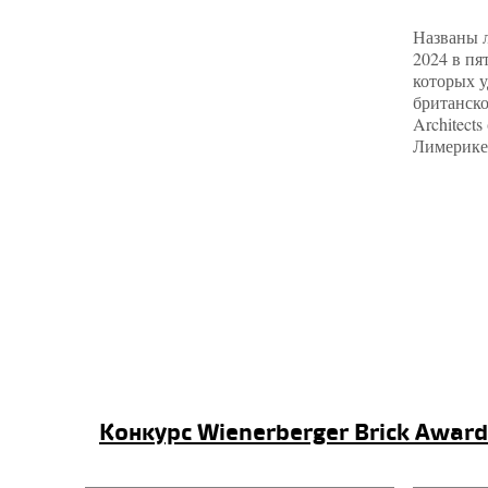
Названы л
2024 в пя
которых у
британско
Architects
Лимерике
конкурс Wienerberger Brick Award