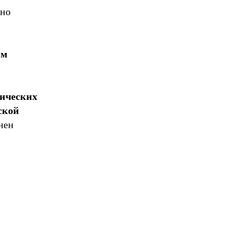
но
им
мических
ской
нен