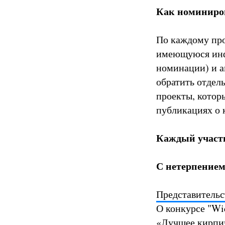
Как номиниро
По каждому про
имеющуюся инф
номинации) и а
обратить отдел
проекты, котор
публикациях о 
Каждый участн
С нетерпением
Представительс
О конкурсе "Wi
«Лучшее кирпи