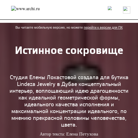
Россия
Мир
Технологии
Интерьер
Пресса
Архитекторы
Проекты
Конкурсы
События
Книги
Вакансии
Вы читаете мобильную версию, но можете
перейти к версии для ПК
Истинное сокровище
send.project
Анонсы конкурсов
Блог
Журнал
Интервью
Исследование
Мнение
Обзор
Объект
Результаты конкурса
Репортаж
Рецензия
Архитектура
Выставка
Студия Елены Локастовой создала для бутика
Дизайн
Иностранцы в России
Интерьер
Lindeza Jewelry в Дубае концептуальный
Книги
Наследие
Образование
Урбанистика
интерьер, воплощающий идею драгоценности
Эко
как идеальной геометрической формы,
идеального качества исполнения и
максимальной концентрации идеального, по
мнению прекрасной половины человечества,
цвета.
Автор текста:
Елена Петухова