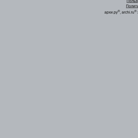
Польз
Полит
®
®
архи.ру
, archi.ru