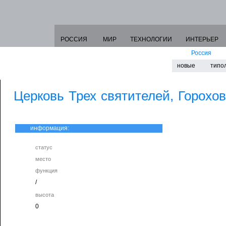
РОССИЯ
МИР
ТЕХНОЛОГИИ
ИНТЕРЬЕР
Россия
новые
типо
Церковь Трех святителей, Горохо
информация:
статус
место
функция
/
высота
0