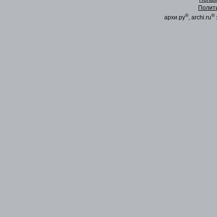
Полит
®
®
архи.ру
, archi.ru