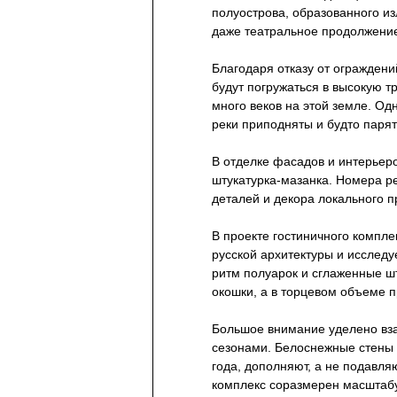
полуострова, образованного из
даже театральное продолжение
Благодаря отказу от огражден
будут погружаться в высокую т
много веков на этой земле. О
реки приподняты и будто пар
В отделке фасадов и интерьер
штукатурка-мазанка. Номера р
деталей и декора локального п
В проекте гостиничного компл
русской архитектуры и исследу
ритм полуарок и сглаженные ш
окошки, а в торцевом объеме п
Большое внимание уделено вз
сезонами. Белоснежные стены 
года, дополняют, а не подавля
комплекс соразмерен масштабу 