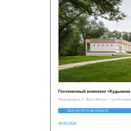
Гостиничный комплекс «Кудыкина
Фотография © Илья Иванов / предостав
Архи.ру об этом объекте:
26.03.2024