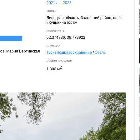
2021
/ —
2023
место
Липецкая область, Задонский район, парк
«Кудыкина гора»
координаты
52.374836,
38.773922
функция
ров, Мария Вертинская
Туризм/здравоохранение
/
Отель
общая площадь
2
1 300 м