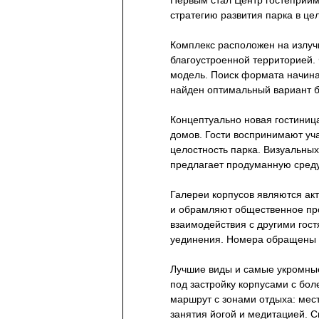
Первым стал Центр гостеприим
стратегию развития парка в це
Комплекс расположен на излучи
благоустроенной территорией.
модель. Поиск формата начина
найден оптимальный вариант б
Концептуально новая гостиниц
домов. Гости воспринимают уч
целостность парка. Визуальных
предлагает продуманную среду
Галереи корпусов являются ак
и обрамляют общественное про
взаимодействия с другими гост
уединения. Номера обращены 
Лучшие виды и самые укромные 
под застройку корпусами с бо
маршрут с зонами отдыха: мес
занятия йогой и медитацией. С