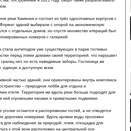
ства, построенный в 2021 году. Бюро также разрабатывало
лом.
не реки Каменка и состоит из трёх одноэтажных корпусов с
 Формат зданий выбирали с опорой на экономическую
лся с отдельных домов, но спустя множество итераций был
локированных номеров с галереей.
а стала антиподом уже существующих в парке гостевых
астки перед этими домами своей территорией, что нарушает
 границ нет, но есть невидимые заборы. Гостиница же
, единую и доступную всем.
тивной частью зданий, они ориентированы внутрь комплекса
странство – природное лобби для отдыха и
ями отеля. Территория же вдоль реки больше подходит для
к ней огромными окнами и приватными лоджиями.
уголки остаются в распоряжении гостей, а не отводятся
лее дорогими номерами. Вдоль кромки воды проложен
та для наблюдения за природой, пляж, площадка для
пуск к этой зоне расположен на центральной оси