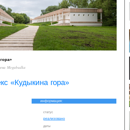
 гора»
лена Megabudka
кс «Кудыкина гора»
информация:
статус
реализовано
даты