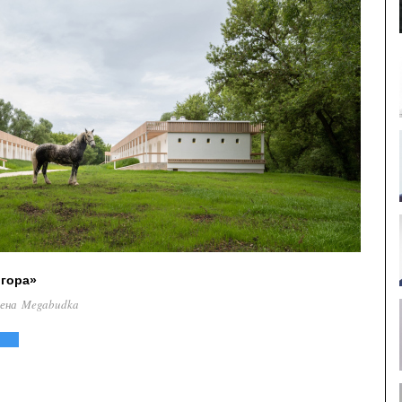
 гора»
лена Megabudka