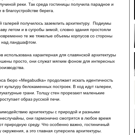
лучиной реки. Так среда гостиницы получила парадное и
 в благоустройстве берега.
ий галерей получилось заземлить архитектуру. Подиумы
раву летом и в сугробы зимой, словно здания простояли
дновременно те же тяжелые объемы корпусов со стороны
ят над ландшафтом.
ов использована характерная для славянской архитектуры
ешены просто, они служат мягким фоном для интересных
роизводства.
екса бюро «Megabudka» продолжает искать идентичность
ет культуру белокаменных построек. В ход идут галереи,
тукатурные грани. Толщу стен прорезают маленькие
роступает образ русской печи.
аимодействию архитектуры с природой и разными
неслучайны, они гармонично смотрятся в любое время
ют природную среду. Что особенно важно, гостиничный
окружения, а это главная суперсила архитектуры.