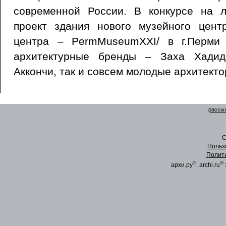
современной России. В конкурсе на 
проект здания нового музейного цент
центра – PermMuseumXXI/ в г.Перми 
архитектурные бренды – Заха Хадид
Аккончи, так и совсем молодые архитект
рассыл
C
Польз
Полит
®
®
архи.ру
, archi.ru