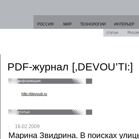
РОССИЯ
МИР
ТЕХНОЛОГИИ
ИНТЕРЬЕР
статьи
Росси
PDF-журнал [,DEVOU’TI:]
информация:
http://devouti.ru
статьи:
16.02.2009
Марина Звидрина. В поисках улиц