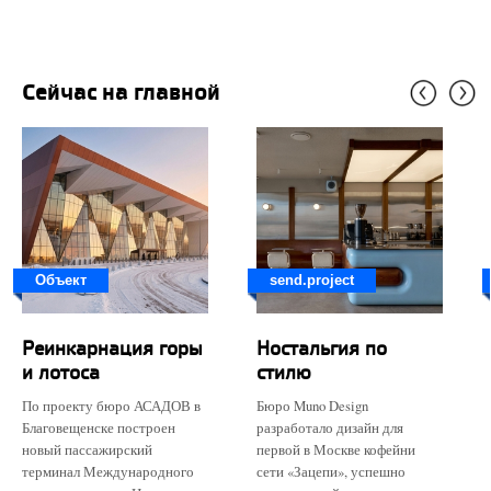
Сейчас на главной
Объект
send.project
Реинкарнация горы
Ностальгия по
и лотоса
стилю
По проекту бюро АСАДОВ в
Бюро Muno Design
Благовещенске построен
разработало дизайн для
новый пассажирский
первой в Москве кофейни
терминал Международного
сети «Зацепи», успешно