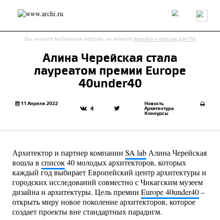
Россия
Мир
Технологии
Интерьер
Пресса
Архитекторы
Вы читаете мобильную версию, но можете
перейти к версии для ПК
Проекты
Конкурсы
События
Книги
Вакансии
Алина Черейская стала
лауреатом премии Europe
send.project
Анонсы конкурсов
Блог
40under40
Журнал
Интервью
Исследование
Мнение
Обзор
Объект
Результаты конкурса
11 Апреля 2022
Новость
Архитектура
4
Конкурсы
Репортаж
Рецензия
Архитектура
Выставка
Дизайн
Иностранцы в России
Интерьер
Книги
Наследие
Образование
Урбанистика
Архитектор и партнер компании
SA lab
Алина Черейская
Эко
вошла в
список
40 молодых архитекторов, которых
каждый год выбирает Европейский центр архитектуры и
городских исследований совместно с Чикагским музеем
дизайна и архитектуры. Цель премии
Europe 40under40
–
открыть миру новое поколение архитекторов, которое
создает проекты вне стандартных парадигм.