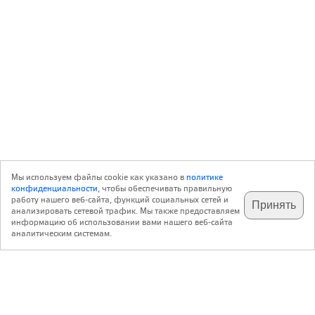
Мы используем файлы cookie как указано в
политике
конфиденциальности
, чтобы обеспечивать правильную
работу нашего веб-сайта, функций социальных сетей и
Принять
анализировать сетевой трафик. Мы также предоставляем
подпишитесь на наш
✕
телеграм @archi_ru
информацию об использовании вами нашего веб-сайта
аналитическим системам.
с 20 июля 1999 г.
Версия для ПК
Пользовательское соглашение