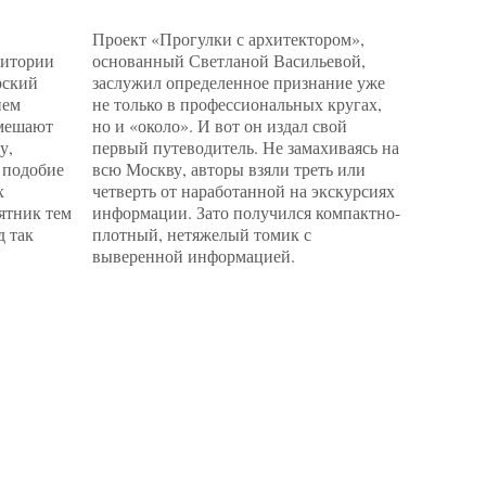
Проект «Прогулки с архитектором»,
Вроде о
ритории
основанный Светланой Васильевой,
объектов
рский
заслужил определенное признание уже
задачу с
нем
не только в профессиональных кругах,
русском 
 мешают
но и «около». И вот он издал свой
«8 линий
у,
первый путеводитель. Не замахиваясь на
Музея пр
 подобие
всю Москву, авторы взяли треть или
Делегатс
х
четверть от наработанной на экскурсиях
кота. «В
мятник тем
информации. Зато получился компактно-
Наблюда
д так
плотный, нетяжелый томик с
между п
выверенной информацией.
прилавко