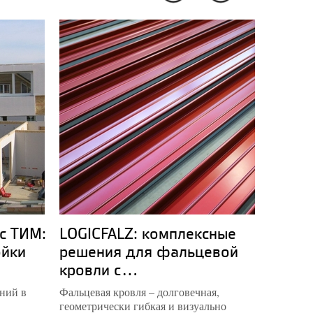
с ТИМ:
LOGICFALZ: комплексные
Компл
ойки
решения для фальцевой
музей
кровли с...
опыт.
ний в
Фальцевая кровля – долговечная,
Пермская
геометрически гибкая и визуально
наконец 