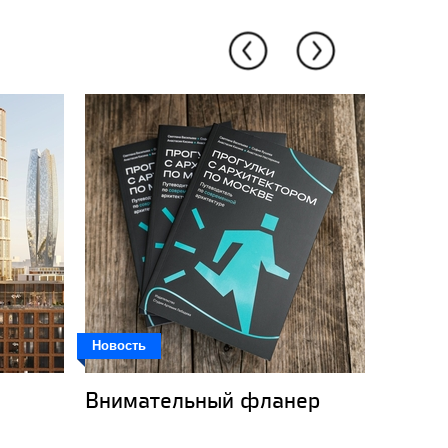
Новость
Новость
Внимательный фланер
Кот-к