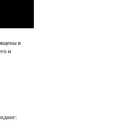
вящены в
его и
ендинг: