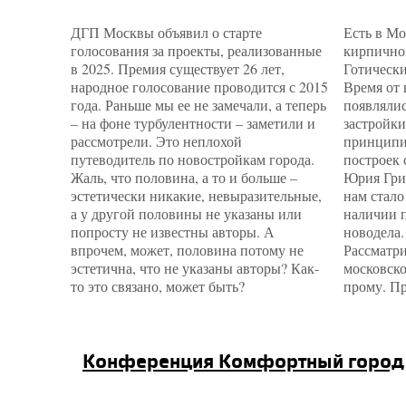
ДГП Москвы объявил о старте
Есть в М
голосования за проекты, реализованные
кирпичног
в 2025. Премия существует 26 лет,
Готически
народное голосование проводится с 2015
Время от
года. Раньше мы ее не замечали, а теперь
появлялис
– на фоне турбулентности – заметили и
застройки
рассмотрели. Это неплохой
принципи
путеводитель по новостройкам города.
построек 
Жаль, что половина, а то и больше –
Юрия Гри
эстетически никакие, невыразительные,
нам стало
а у другой половины не указаны или
наличии п
попросту не известны авторы. А
новодела.
впрочем, может, половина потому не
Рассматри
эстетична, что не указаны авторы? Как-
московск
то это связано, может быть?
прому. Пр
конференция Комфортный город 