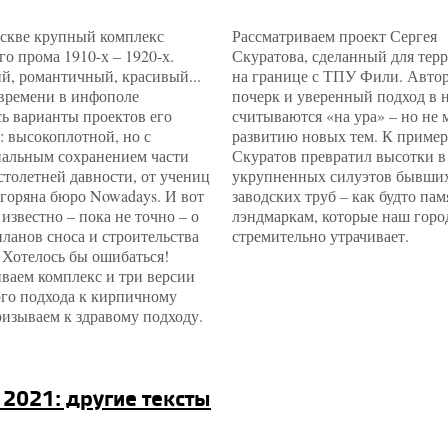
оскве крупный комплекс
Рассматриваем проект Сергея
о прома 1910-х – 1920-х.
Скуратова, сделанный для тер
й, романтичный, красивый...
на границе с ТПУ Фили. Авто
 времени в инфополе
почерк и уверенный подход в 
ь варианты проектов его
считываются «на ура» – но не
: высокоплотной, но с
развитию новых тем. К пример
альным сохранением части
Скуратов превратил высотки в
столетней давности, от учениц
укрупненных силуэтов бывши
горяна бюро Nowadays. И вот
заводских труб – как будто па
 известно – пока не точно – о
лэндмаркам, которые наш горо
ланов сноса и строительства
стремительно утрачивает.
 Хотелось бы ошибаться!
ваем комплекс и три версии
ого подхода к кирпичному
изываем к здравому подходу.
2021: другие тексты