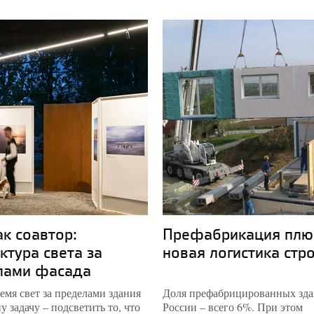
ак соавтор:
Префабрикация плю
ктура света за
новая логистика стр
лами фасада
емя свет за пределами здания
Доля префабрицированных зда
у задачу – подсветить то, что
России – всего 6%. При этом