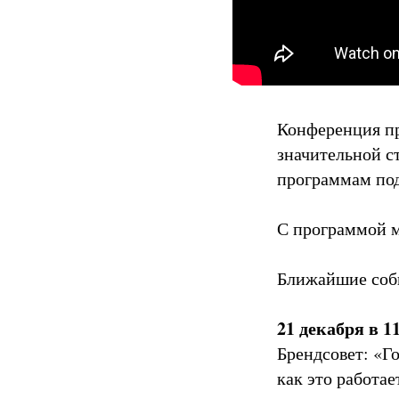
Конференция пр
значительной с
программам по
С программой 
Ближайшие со
21 декабря в 1
Брендсовет: «Г
как это работае