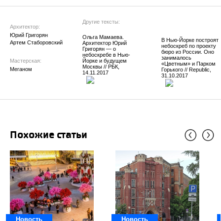
Другие тексты:
Архитектор:
Юрий Григорян
Ольга Мамаева.
В Нью-Йорке построят
Артем Стаборовский
Архитектор Юрий
небоскреб по проекту
Григорян — о
бюро из России. Оно
небоскребе в Нью-
занималось
Йорке и будущем
Мастерская:
«Цветным» и Парком
Москвы // РБК,
Меганом
Горького // Republic,
14.11.2017
31.10.2017
Похожие статьи
Новость
Новость