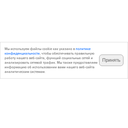
Мы используем файлы cookie как указано в
политике
конфиденциальности
, чтобы обеспечивать правильную
работу нашего веб-сайта, функций социальных сетей и
Принять
анализировать сетевой трафик. Мы также предоставляем
подпишитесь на наш
✕
телеграм @archi_ru
информацию об использовании вами нашего веб-сайта
аналитическим системам.
с 20 июля 1999 г.
Версия для ПК
Пользовательское соглашение
Контакты
Политика конфиденциальности
О нас
ООО «Архи.ру»
. Все права защищены.