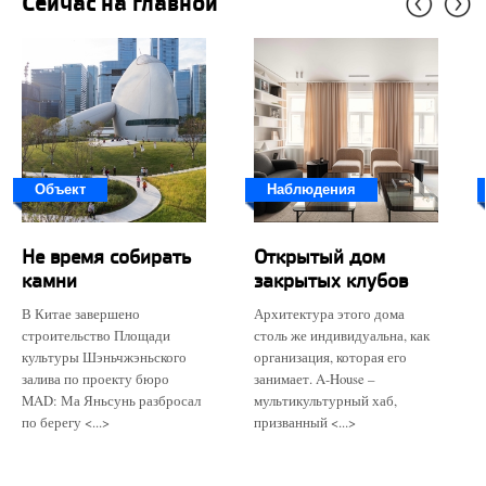
Сейчас на главной
Объект
Наблюдения
Не время собирать
Открытый дом
камни
закрытых клубов
В Китае завершено
Архитектура этого дома
строительство Площади
столь же индивидуальна, как
культуры Шэньчжэньского
организация, которая его
залива по проекту бюро
занимает. A-House –
MAD: Ма Яньсунь разбросал
мультикультурный хаб,
по берегу <...>
призванный <...>