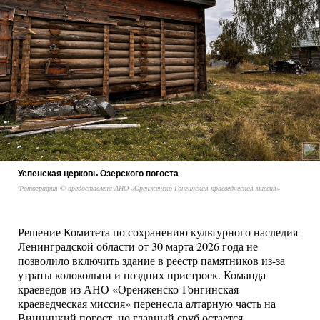
Успенская церковь Озерского погоста
Фотография © предоставлена АНО «Оренженско-Гонгинская краеведческая миссия»
Решение Комитета по сохранению культурного наследия
Ленинградской области от 30 марта 2026 года не
позволило включить здание в реестр памятников из-за
утраты колокольни и поздних пристроек. Команда
краеведов из АНО «Оренженско-Гонгинская
краеведческая миссия» перенесла алтарную часть на
Винницкий погост, но главный сруб остается