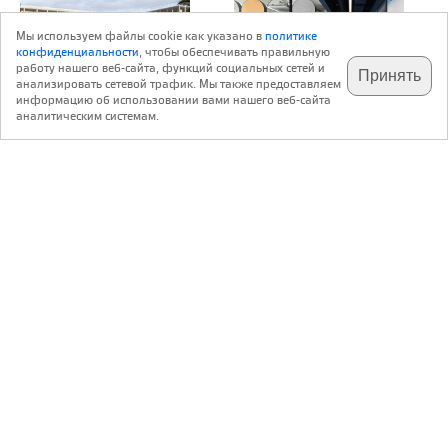
Мы используем файлы cookie как указано в
политике
конфиденциальности
, чтобы обеспечивать правильную
работу нашего веб-сайта, функций социальных сетей и
Принять
анализировать сетевой трафик. Мы также предоставляем
подпишитесь на наш
Объект
send.project
✕
телеграм @archi_ru
информацию об использовании вами нашего веб-сайта
аналитическим системам.
Архитектура,
Балтийская
готовая к будущему
экосистема
Территория бывшей
Обновление бренда компании
больницы в нормандском
«Балтика» потребовало
Эврё, рядом с готическим
радикальной реконструкции
собором, вместила
офиса. Вместо архаичной
медицинское училище с
системы кабинетов бюро <...>
большим паркингом <...>