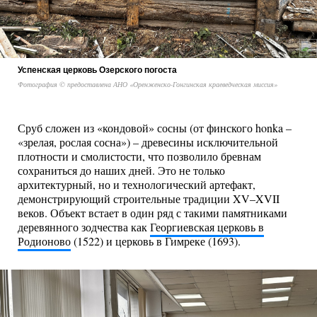
Успенская церковь Озерского погоста
Фотография © предоставлена АНО «Оренженско-Гонгинская краеведческая миссия»
Сруб сложен из «кондовой» сосны (от финского honka –
«зрелая, рослая сосна») – древесины исключительной
плотности и смолистости, что позволило бревнам
сохраниться до наших дней. Это не только
архитектурный, но и технологический артефакт,
демонстрирующий строительные традиции XV–XVII
веков. Объект встает в один ряд с такими памятниками
деревянного зодчества как
Георгиевская церковь в
Родионово
(1522) и церковь в Гимреке (1693).