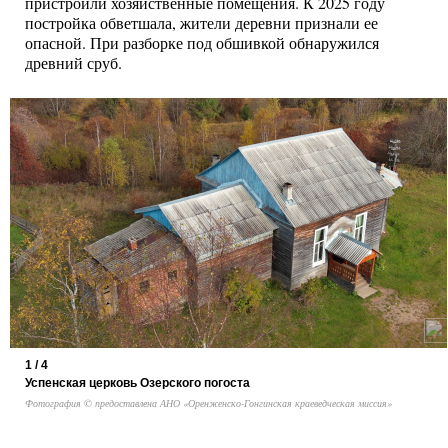
пристроили хозяйственные помещения. К 2025 году
постройка обветшала, жители деревни признали ее
опасной. При разборке под обшивкой обнаружился
древний сруб.
1 / 4
Успенская церковь Озерского погоста
Фотография © предоставлена АНО «Оренженско-Гонгинская краеведческая миссия»