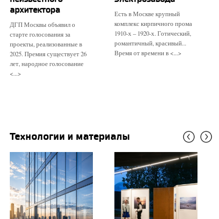
архитектора
Есть в Москве крупный
комплекс кирпичного прома
ДГП Москвы объявил о
1910-х – 1920-х. Готический,
старте голосования за
романтичный, красивый...
проекты, реализованные в
Время от времени в <...>
2025. Премия существует 26
лет, народное голосование
<...>
Технологии и материалы