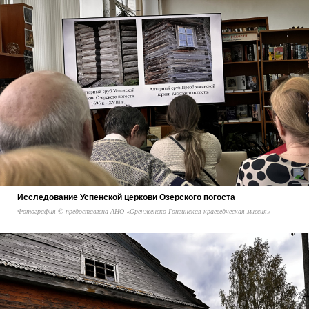
Исследование Успенской церкови Озерского погоста
Фотография © предоставлена АНО «Оренженско-Гонгинская краеведческая миссия»