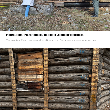
Исследование Успенской церкови Озерского погоста
Фотография © предоставлена АНО «Оренженско-Гонгинская краеведческая миссия»