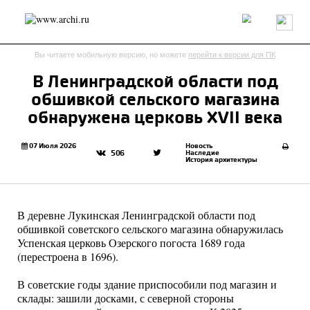
Россия
Мир
Технологии
Интерьер
Пресса
Архитекторы
Вы читаете мобильную версию, но можете
перейти к версии для ПК
Проекты
Конкурсы
События
Книги
Вакансии
В Ленинградской области под
обшивкой сельского магазина
send.project
Анонсы конкурсов
Блог
обнаружена церковь XVII века
Журнал
Интервью
Исследование
Мнение
Обзор
Объект
Результаты конкурса
07 Июля 2026
Новость
Наследие
506
История архитектуры
Репортаж
Рецензия
Архитектура
Выставка
Дизайн
Иностранцы в России
Интерьер
Книги
Наследие
Образование
Урбанистика
В деревне Лукинская Ленинградской области под
Эко
обшивкой советского сельского магазина обнаружилась
Успенская церковь Озерского погоста 1689 года
(перестроена в 1696).
В советские годы здание приспособили под магазин и
склады: зашили досками, с северной стороны