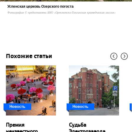
Успенская церковь Озерского погоста
Фотография © предоставлена АНО «Оренженско-Гонгинская краеведческая миссия»
Похожие статьи
Новость
Новость
Премия
Судьба
неизвестного
Электрозавода