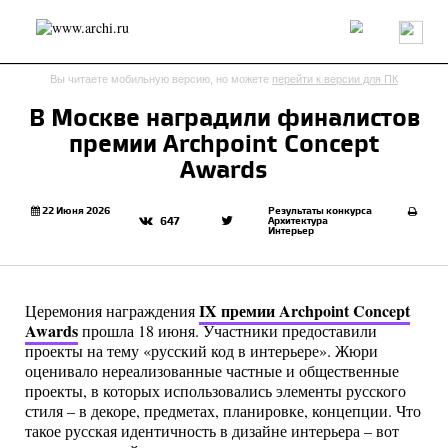
Россия
Мир
Технологии
Интерьер
Пресса
Архитекторы
Вы читаете мобильную версию, но можете
перейти к версии для ПК
Проекты
Конкурсы
События
Книги
Вакансии
В Москве наградили финалистов
премии Archpoint Concept
send.project
Анонсы конкурсов
Блог
Awards
Журнал
Интервью
Исследование
Мнение
Обзор
Объект
Результаты конкурса
22 Июня 2026
Результаты конкурса
Архитектура
647
Интерьер
Репортаж
Рецензия
Архитектура
Выставка
Дизайн
Иностранцы в России
Интерьер
Книги
Наследие
Образование
Урбанистика
IX премии Archpoint Concept
Церемония награждения
Эко
Awards
прошла 18 июня. Участники предоставили
проекты на тему «русский код в интерьере». Жюри
оценивало нереализованные частные и общественные
проекты, в которых использовались элементы русского
стиля – в декоре, предметах, планировке, концепции. Что
такое русская идентичность в дизайне интерьера – вот