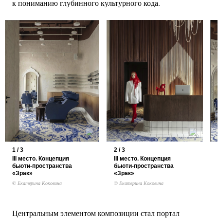
к пониманию глубинного культурного кода.
1 / 3
2 / 3
III место. Концепция
III место. Концепция
бьюти-пространства
бьюти-пространства
«Зрак»
«Зрак»
© Екатерина Коковина
© Екатерина Коковина
Центральным элементом композиции стал портал