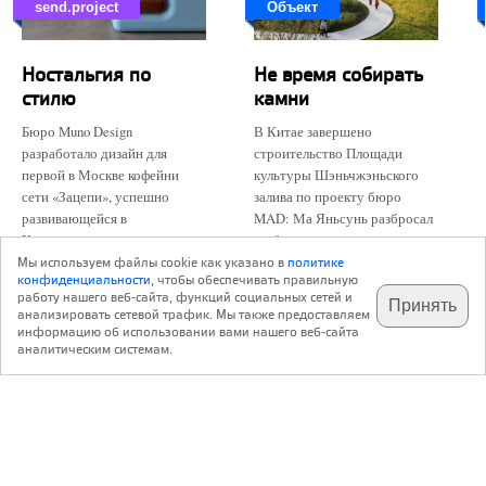
send.project
Объект
Ностальгия по
Не время собирать
стилю
камни
Бюро Muno Design
В Китае завершено
разработало дизайн для
строительство Площади
первой в Москве кофейни
культуры Шэньчжэньского
сети «Зацепи», успешно
залива по проекту бюро
развивающейся в
MAD: Ма Яньсунь разбросал
Краснодарском крае <...>
по берегу <...>
Мы используем файлы cookie как указано в
политике
конфиденциальности
, чтобы обеспечивать правильную
работу нашего веб-сайта, функций социальных сетей и
Принять
анализировать сетевой трафик. Мы также предоставляем
подпишитесь на наш
✕
телеграм @archi_ru
информацию об использовании вами нашего веб-сайта
аналитическим системам.