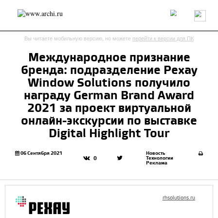
Россия
Мир
Технологии
Интерьер
Пресса
Архитекторы
Вы читаете мобильную версию, но можете
перейти к версии для ПК
Проекты
Конкурсы
События
Книги
Вакансии
Международное признание
бренда: подразделение Рехау
send.project
Анонсы конкурсов
Блог
Window Solutions получило
Журнал
Интервью
Исследование
Мнение
награду German Brand Award
Обзор
Объект
Результаты конкурса
2021 за проект виртуальной
Репортаж
Рецензия
Архитектура
Выставка
онлайн-экскурсии по выставке
Дизайн
Иностранцы в России
Интерьер
Digital Highlight Tour
Книги
Наследие
Образование
Урбанистика
Эко
06 Сентября 2021
Новость
Технологии
0
Реклама
rhsolutions.ru