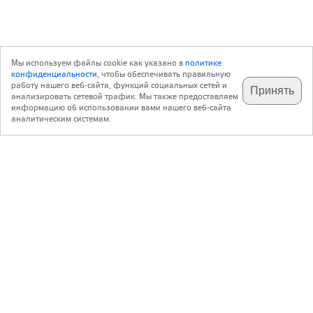
Мы используем файлы cookie как указано в
политике
конфиденциальности
, чтобы обеспечивать правильную
работу нашего веб-сайта, функций социальных сетей и
Принять
анализировать сетевой трафик. Мы также предоставляем
подпишитесь на наш
✕
телеграм @archi_ru
информацию об использовании вами нашего веб-сайта
аналитическим системам.
с 20 июля 1999 г.
Версия для ПК
Пользовательское соглашение
Контакты
Политика конфиденциальности
О нас
ООО «Архи.ру»
. Все права защищены.
®
®
архи.ру
, archi.ru
зарегистрированные торговые марки