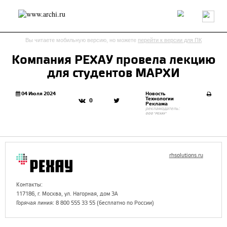
Россия
Мир
Технологии
Интерьер
Пресса
Архитекторы
Вы читаете мобильную версию, но можете
перейти к версии для ПК
Проекты
Конкурсы
События
Книги
Вакансии
​Компания РЕХАУ провела лекцию
для студентов МАРХИ
send.project
Анонсы конкурсов
Блог
Журнал
Интервью
Исследование
Мнение
04 Июля 2024
Новость
Технологии
0
Реклама
Обзор
Объект
Результаты конкурса
рекламодатель:
ООО "РЕХАУ"
Репортаж
Рецензия
Архитектура
Выставка
Дизайн
Иностранцы в России
Интерьер
Книги
Наследие
Образование
Урбанистика
rhsolutions.ru
Эко
Контакты:
117186, г. Москва, ул. Нагорная, дом 3А
Горячая линия: 8 800 555 33 55 (бесплатно по России)