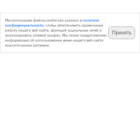
Мы используем файлы cookie как указано в
политике
конфиденциальности
, чтобы обеспечивать правильную
работу нашего веб-сайта, функций социальных сетей и
Принять
анализировать сетевой трафик. Мы также предоставляем
подпишитесь на наш
✕
телеграм @archi_ru
информацию об использовании вами нашего веб-сайта
аналитическим системам.
с 20 июля 1999 г.
Версия для ПК
Пользовательское соглашение
Контакты
Политика конфиденциальности
О нас
ООО «Архи.ру»
. Все права защищены.
®
®
архи.ру
, archi.ru
зарегистрированные торговые марки