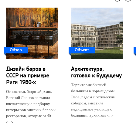
Обзор
Объект
Дизайн баров в
Архитектура,
СССР на примере
готовая к будущему
Риги 1980-х
Территория бывшей
больницы в нормандском
Основатель бюро «Архип»
Эврё, рядом с готическим
Евгений Леонов составил
собором, вместила
впечатляющую подборку
медицинское училище с
интерьеров рижских баров и
большим паркингом <...>
ресторанов, которые за 50
<...>