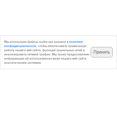
Мы используем файлы cookie как указано в
политике
конфиденциальности
, чтобы обеспечивать правильную
работу нашего веб-сайта, функций социальных сетей и
Принять
анализировать сетевой трафик. Мы также предоставляем
подпишитесь на наш
✕
телеграм @archi_ru
информацию об использовании вами нашего веб-сайта
аналитическим системам.
с 20 июля 1999 г.
Версия для ПК
Пользовательское соглашение
Контакты
Политика конфиденциальности
О нас
ООО «Архи.ру»
. Все права защищены.