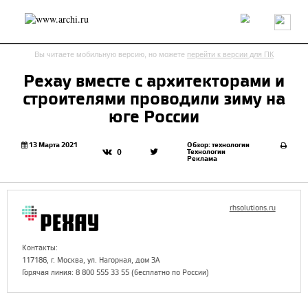
Россия
Мир
Технологии
Интерьер
Пресса
Архитекторы
Вы читаете мобильную версию, но можете
перейти к версии для ПК
Проекты
Конкурсы
События
Книги
Вакансии
Рехау вместе с архитекторами и
строителями проводили зиму на
send.project
Анонсы конкурсов
Блог
юге России
Журнал
Интервью
Исследование
Мнение
Обзор
Объект
Результаты конкурса
13 Марта 2021
Обзор: технологии
Технологии
0
Реклама
Репортаж
Рецензия
Архитектура
Выставка
Дизайн
Иностранцы в России
Интерьер
Книги
Наследие
Образование
Урбанистика
rhsolutions.ru
Эко
Контакты:
117186, г. Москва, ул. Нагорная, дом 3А
Горячая линия: 8 800 555 33 55 (бесплатно по России)