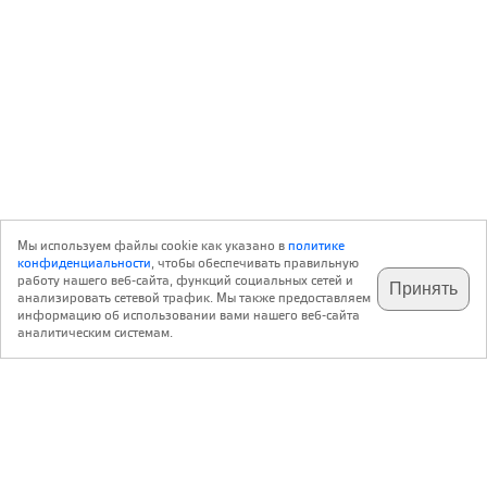
Мы используем файлы cookie как указано в
политике
конфиденциальности
, чтобы обеспечивать правильную
работу нашего веб-сайта, функций социальных сетей и
Принять
анализировать сетевой трафик. Мы также предоставляем
подпишитесь на наш
✕
телеграм @archi_ru
информацию об использовании вами нашего веб-сайта
аналитическим системам.
с 20 июля 1999 г.
Версия для ПК
Пользовательское соглашение
Контакты
Политика конфиденциальности
О нас