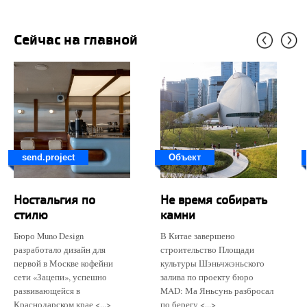
Сейчас на главной
send.project
Объект
Ностальгия по
Не время собирать
стилю
камни
Бюро Muno Design
В Китае завершено
разработало дизайн для
строительство Площади
первой в Москве кофейни
культуры Шэньчжэньского
сети «Зацепи», успешно
залива по проекту бюро
развивающейся в
MAD: Ма Яньсунь разбросал
Краснодарском крае <...>
по берегу <...>