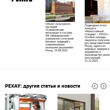
Объект культурного
Подведены итоги
наследия
конкурса
«Симановская
«Малоэтажный
мельница» в составе
стандарт – XXI/21».
ЖК «Макаровский» –
Особые награды
уникальное сочетание
лауреаты получили 
вековых традиций с
рук представителей
современными
Рехау, одного из
оконными решениями
мировых лидеров в
Рехау, 14.08.2022
разработке и
производстве окон
конструкций,
21.12.2021
РЕХАУ: другие статьи и новости