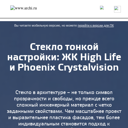
Россия
Мир
Технологии
Интерьер
Пресса
Архитекторы
Проекты
Конкурсы
События
Книги
Вакансии
Вы читаете мобильную версию, но можете
перейти к версии для ПК
​Стекло тонкой
send.project
Анонсы конкурсов
Блог
настройки: ЖК High Life
Журнал
Интервью
Исследование
Мнение
Обзор
Объект
Результаты конкурса
и Phoenix Crystalvision
Репортаж
Рецензия
Архитектура
Выставка
Дизайн
Иностранцы в России
Интерьер
Книги
Наследие
Образование
Урбанистика
Эко
Стекло в архитектуре – не только символ
прозрачности и свободы, но прежде всего
сложный инженерный материал с четко
заданными свойствами. Чем масштабнее проект
и выразительнее пластика фасадов, тем более
индивидуальным становится подход к