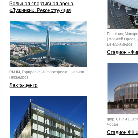
Большая спортивная арена
«Лужники». Реконструкция
Populous, Моспр
| Алексей Орлов,
Бекмухамедов
Стадион «Фи
RMJM, Горпроект, Инфорспроект | Филипп
Никандров
Лахта-центр
gmp, СПИЧ | Серг
Чобан
Cтадион ФК 