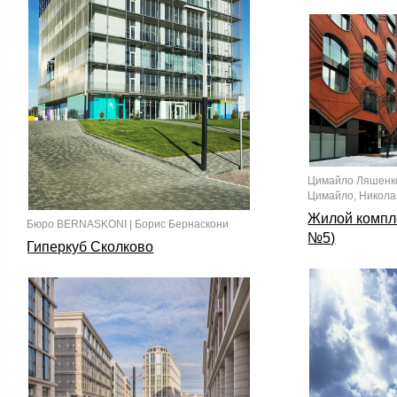
Цимайло Ляшенко
Цимайло, Никол
Жилой компл
Бюро BERNASKONI | Борис Бернаскони
№5)
Гиперкуб Сколково