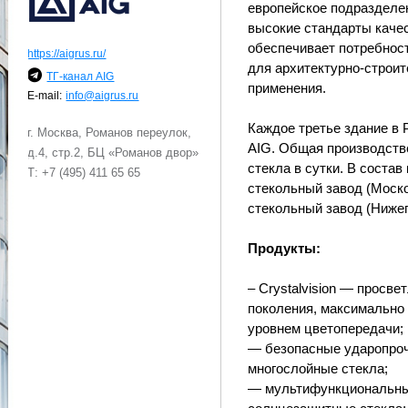
европейское подразделе
высокие стандарты качес
обеспечивает потребност
https://aigrus.ru/
для архитектурно-строит
ТГ-канал AIG
применения.
E-mail:
info@aigrus.ru
Каждое третье здание в 
г. Москва, Романов переулок,
AIG. Общая производств
д.4, стр.2, БЦ «Романов двор»
стекла в сутки. В соста
Т: +7 (495) 411 65 65
стекольный завод (Моско
стекольный завод (Ниже
Продукты:
– Crystalvision — просве
поколения, максимально
уровнем цветопередачи;
— безопасные ударопро
многослойные стекла;
— мультифункциональны