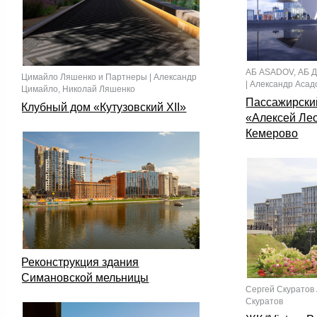
АБ ASADOV, АБ Д
Цимайло Ляшенко и Партнеры | Александр
| Александр Асад
Цимайло, Николай Ляшенко
Пассажирски
Клубный дом «Кутузовский XII»
«Алексей Ле
Кемерово
Реконструкция здания
Симановской мельницы
Сергей Скуратов
Скуратов