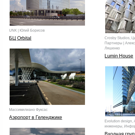
UNK | Юлий Борисов
БЦ Orbital
Crosby Studios, 
Партнеры | Алек
Ляшенко
Lumin House
Массимилиано Фуксас
Аэропорт в Геленджике
Evolution design
инженеры, Инфорс
Входная гру