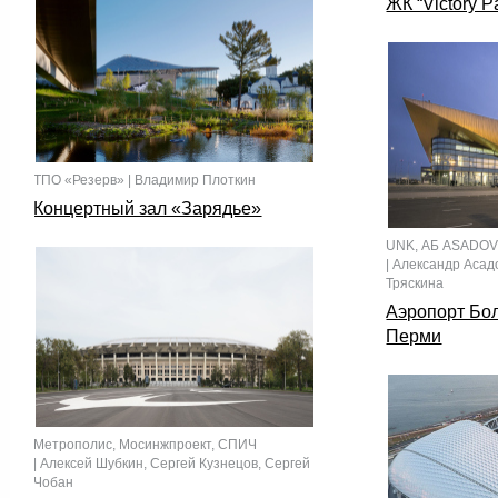
ЖК “Victory P
ТПО «Резерв» | Владимир Плоткин
Концертный зал «Зарядье»
UNK, АБ ASADOV,
| Александр Асад
Тряскина
Аэропорт Бо
Перми
Метрополис, Мосинжпроект, СПИЧ
| Алексей Шубкин, Сергей Кузнецов, Сергей
Чобан