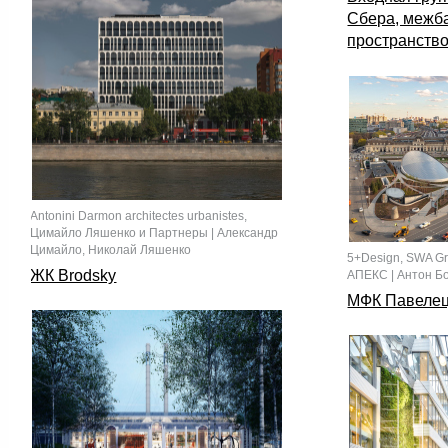
Сбера, межб
пространств
Antonini Darmon architectes urbanistes,
Цимайло Ляшенко и Партнеры | Александр
Цимайло, Николай Ляшенко
5+Design, SWA G
ЖК Brodsky
АПЕКС | Антон Б
МФК Павелец