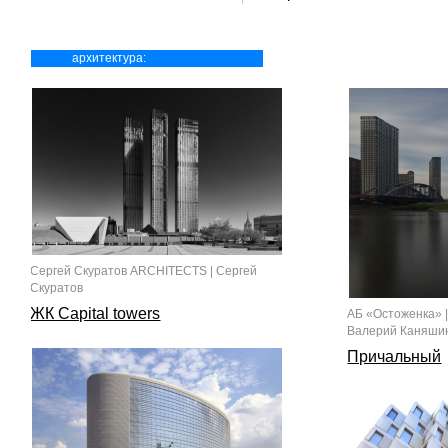
архитектура:
Сергей Скуратов ARCHITECTS | Сергей
Скуратов
ЖК Capital towers
АБ «Остоженка» |
Валерий Каняши
Причальный