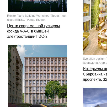
Renzo Piano Building Workshop, Проектное
бюро АПЕКС | Ренцо Пьяно
Центр современной культуры
фонда V-A-C в бывшей
электростанции ГЭС-2
Evolution design, 
Воеводина, Серге
Интерьеры ш
Сбербанка на
проспекте, 3