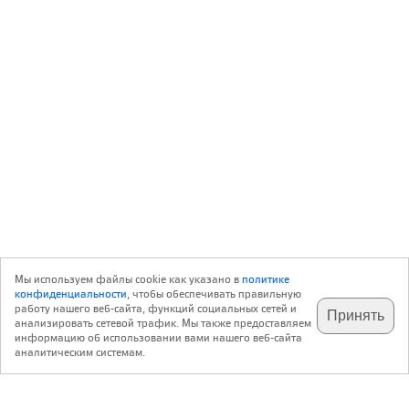
Мы используем файлы cookie как указано в
политике
конфиденциальности
, чтобы обеспечивать правильную
работу нашего веб-сайта, функций социальных сетей и
Принять
анализировать сетевой трафик. Мы также предоставляем
подпишитесь на наш
✕
телеграм @archi_ru
информацию об использовании вами нашего веб-сайта
аналитическим системам.
с 20 июля 1999 г.