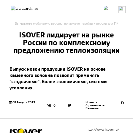
Россия
Мир
Технологии
Интерьер
Пресса
Архитекторы
Вы читаете мобильную версию, но можете
перейти к версии для ПК
Проекты
Конкурсы
События
Книги
Вакансии
ISOVER лидирует на рынке
России по комплексному
send.project
Анонсы конкурсов
Блог
предложению теплоизоляции
Журнал
Интервью
Исследование
Мнение
Обзор
Объект
Результаты конкурса
Выпуск новой продукции ISOVER на основе
Репортаж
Рецензия
Архитектура
Выставка
каменного волокна позволит применять
Дизайн
Иностранцы в России
Интерьер
"сэндвичные", более экономичные, системы
Книги
Наследие
Образование
Урбанистика
утепления.
Эко
08 Августа 2013
Новость
Строительство
0
Реклама
http://www.isover.ru/