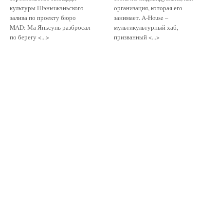
культуры Шэньчжэньского
организация, которая его
залива по проекту бюро
занимает. A-House –
MAD: Ма Яньсунь разбросал
мультикультурный хаб,
по берегу <...>
призванный <...>