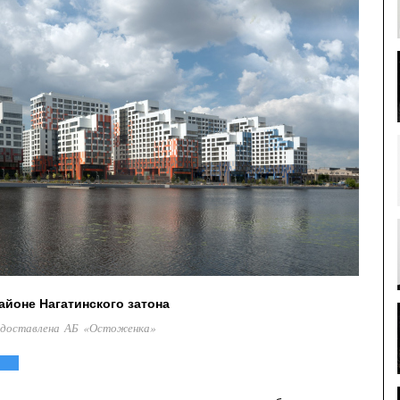
айоне Нагатинского затона
едоставлена АБ «Остоженка»