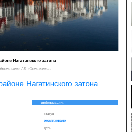
айоне Нагатинского затона
едоставлена АБ «Остоженка»
районе Нагатинского затона
информация:
статус
реализовано
даты