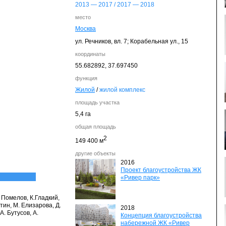
2013
—
2017
/
2017
—
2018
место
Москва
ул. Речников, вл. 7; Корабельная ул., 15
координаты
55.682892,
37.697450
функция
Жилой
/
жилой комплекс
площадь участка
5,4 га
общая площадь
2
149 400 м
другие объекты
2016
Проект благоустройства ЖК
«Ривер парк»
. Помелов, К.Гладкий,
тин, М. Елизарова, Д.
2018
А. Бутусов, А.
Концепция благоустройства
набережной ЖК «Ривер