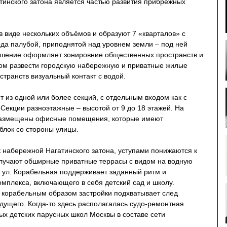
тинского затона является частью развития прибрежных
 виде нескольких объёмов и образуют 7 «кварталов» с
ода палубой, приподнятой над уровнем земли – под ней
ешение оформляет зонировние общественных пространств и
ом развести городскую набережную и приватные жилые
странств визуальный контакт с водой.
т из одной или более секций, с отдельным входом как с
. Секции разноэтажные – высотой от 9 до 18 этажей. На
 размещены офисные помещения, которые имеют
блок со стороны улицы.
набережной Нагатинского затона, уступами понижаются к
получают обширные приватные террасы с видом на водную
о ул. Корабельная поддерживает заданный ритм и
мплекса, включающего в себя детский сад и школу.
 корабельным образом застройки подхватывает след
дущего. Когда-то здесь располагалась судо-ремонтная
вых детских парусных школ Москвы в составе сети