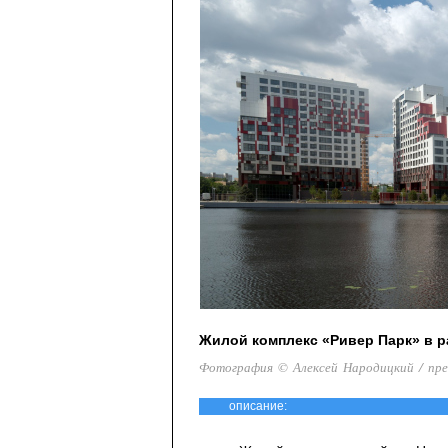
Жилой комплекс «Ривер Парк» в р
Фотография © Алексей Народицкий / пр
описание: