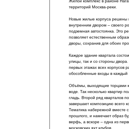
Жилой комплекс в районе Нага
территорий Москва-реки.
Новые жилые корпуса решены в
внутренним двором – своего р
подземная автостоянка. Это р
позволяет естественным образ
дворы, сохранив для обоих про
Каждое здание квартала состои
улицы, так и со стороны двора
первых этажах всех корпусов
обособленные входы в каждый 
Объёмы, выходящие торцами к 
воде. Так несколько квартир 
гладь. Второй ряд кварталов п
завершает композицию всего ко
Тематика набережной вместе с
прошлого, и намечает образ бу
верфь, а вскоре – одна из пер
московских яхт клубов.