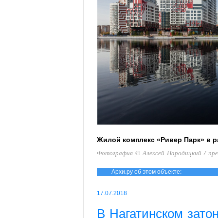
Жилой комплекс «Ривер Парк» в р
Фотография © Алексей Народицкий / пр
Архи.ру об этом объекте:
17.07.2018
В Нагатинском зато