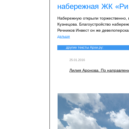
набережная ЖК «Ри
Набережную открыли торжественно, в
Кузнецова. Благоустройство набере
Речников Инвест он же девелоперска
дальше
другие тексты Архи.ру:
25.01.2016
Лилия Аронова. По направлени