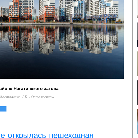
айоне Нагатинского затона
едоставлена АБ «Остоженка»
не открылась пешеходная