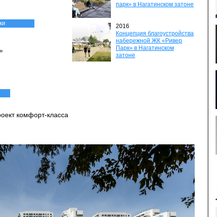
парк» в Нагатинском затоне
ки
2016
Концепция благоустройства
набережной ЖК «Ривер
Парк» в Нагатинском
»
затоне
роект комфорт-класса