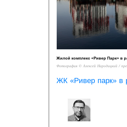
Жилой комплекс «Ривер Парк» в р
Фотография © Алексей Народицкий / пр
ЖК «Ривер парк» в 