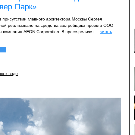
вер Парк»
 присутствии главного архитектора Москвы Сергея
жной реализовано на средства застройщика проекта ООО
я компания AEON Corporation. В пресс-релизе г
...
читать
ю к воде