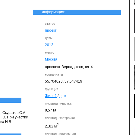
информация:
статус
проект
даты
2013
место
Москва
проспект Вернадского, вл. 4
координаты
55.704023,
37.547419
функция
Жилой
/
дом
площадь участка
0,57 га
: Скуратов С.А.
И.Ю. При участии
площадь застройки
ва И.В.
2
2182 м
площадь подземная