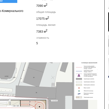
ки
2
7090 м
о-Коммунального
общая площадь
2
17075 м
площадь жилая
2
7383 м
этажность
5