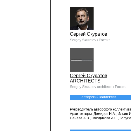
Сергей Скуратов
Sergey Skuratov / Россия
Сергей Скуратов
ARCHITECTS
Sergey Skuratov architects / Россия
авторский коллектив
Руководитель авторского коллектива
Архитекторы: Демидов Н.А., Ильин 
Панева А.В., Гвоздикова А.С., Голубе