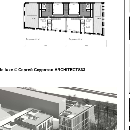
de luxe © Сергей Скуратов ARCHITECTS63