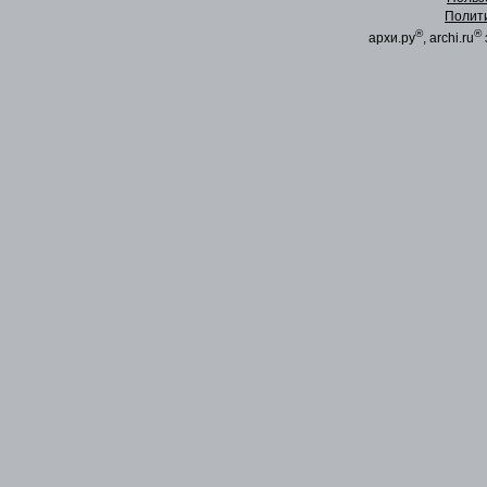
Полит
®
®
архи.ру
, archi.ru