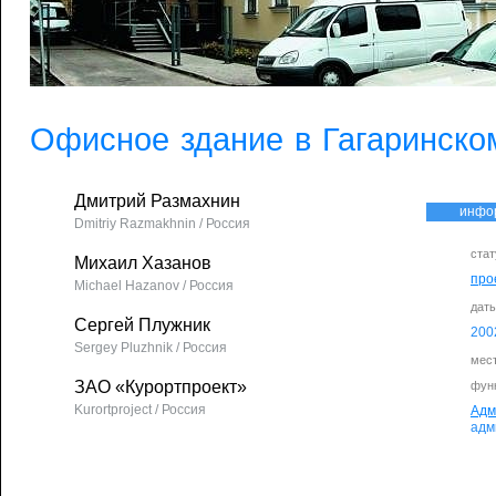
Офисное здание в Гагаринско
Дмитрий Размахнин
инфо
Dmitriy Razmakhnin / Россия
стат
Михаил Хазанов
про
Michael Hazanov / Россия
дат
Сергей Плужник
200
Sergey Pluzhnik / Россия
мес
ЗАО «Курортпроект»
фун
Kurortproject / Россия
Адм
адм