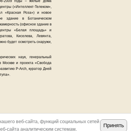
008-2009 годы – жилые дома
центры («Интеллект-Телеком»,
тал «Красная Роза») и новое
чное здание в Ботаническом
 камерность (офисное здание в
-центры «Белая площадь» и
атова, Киселева, Левянта,
ожно будет осмотреть снаружи,
рических наук, генеральный
 в Москве и проекта «Свобода
развитию P-Arch, куратор Дней
тупа».
нашего веб-сайта, функций социальных сетей
Принять
еб-сайта аналитическим системам.