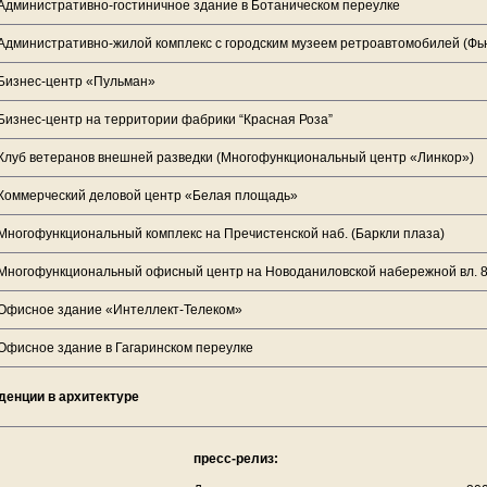
Административно-гостиничное здание в Ботаническом переулке
Административно-жилой комплекс с городским музеем ретроавтомобилей (Фь
Бизнес-центр «Пульман»
Бизнес-центр на территории фабрики “Красная Роза”
Клуб ветеранов внешней разведки (Многофункциональный центр «Линкор»)
Коммерческий деловой центр «Белая площадь»
Многофункциональный комплекс на Пречистенской наб. (Баркли плаза)
Многофункциональный офисный центр на Новоданиловской набережной вл. 8
Офисное здание «Интеллект-Телеком»
Офисное здание в Гагаринском переулке
денции в архитектуре
пресс-релиз: