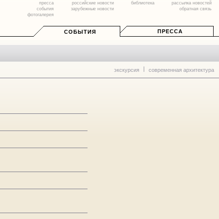
пресса
российские новости
библиотека
рассылка новостей
события
зарубежные новости
обратная связь
фотогалерея
ПРЕССА
СОБЫТИЯ
экскурсия
современная архитектура