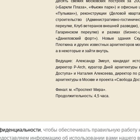
Десять свежих московских построек за 2
(«Баркли Плаза», «Фьюжн парк») и офисные 
«Пульман»), реконструкции (Деловой квар
строительство (Административно-гостини
переулке, Клуб ветеранов внешней разведки),
Гагаринском переулке) и размах (бизнес
«Даниловский форт»). Новые здания Скур
Плоткина и других известных архитекторов м
а в некоторые и зайти внутрь.
Ведущие: Александр Змеул, кандидат исто
директор P-Arch, куратор Дней архитектуры
Доступа» и Наталия Алексеева, директор по 
архитектуры в Москве и проекта «Свобода Дос
Финал: м. «Проспект Мира».
Продолжительность: 4,5 часа.
нфиденциальности
, чтобы обеспечивать правильную работу 
редоставляем информацию об использовании вами нашего в