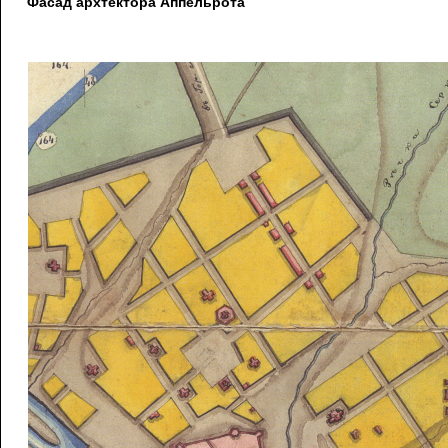
Фасад архтектора Аппельрота