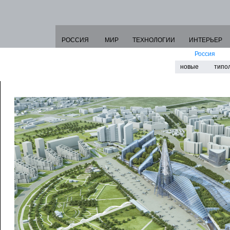
РОССИЯ
МИР
ТЕХНОЛОГИИ
ИНТЕРЬЕР
Россия
новые
типо