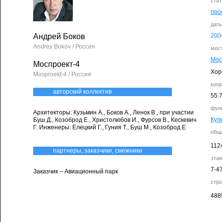
стат
про
дат
Андрей Боков
200
Andrey Bokov / Россия
мес
Мос
Моспроект-4
Хор
Mosproekt-4 / Россия
коо
авторский коллектив
55.
фун
Архитекторы: Кузьмин А., Боков А., Ленок В., при участии
Кул
Буш Д., Козоброд Е., Христолюбов И., Фурсов В., Кескевич
Г. Инженеры: Елецкий Г., Гуния Т., Буш М., Козоброд Е
общ
112
партнеры, заказчики, смежники
эта
7-4
Заказчик – Авиационный парк
стр
488