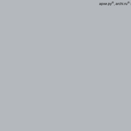
®
®
архи.ру
, archi.ru