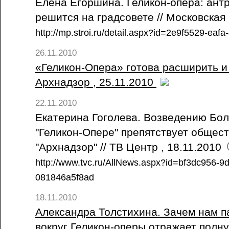
Елена Егоршина. Геликон-опера: антр
решится на градсовете // Московская
http://mp.stroi.ru/detail.aspx?id=2e9f5529-ea
26.11.2010
«Геликон-Опера» готова расширить и 
Архнадзор , 25.11.2010
22.11.2010
Екатерина Гоголева. Возведению Бо
"Геликон-Опере" препятствует общес
"Архнадзор" // ТВ Центр , 18.11.2010
http://www.tvc.ru/AllNews.aspx?id=bf3dc956-9
081846a5f8ad
18.11.2010
Александра Толстихина. Зачем нам п
вокруг Геликон-оперы отражает полн