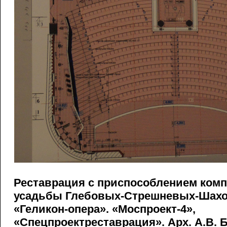
Реставрация с приспособлением комп
усадьбы Глебовых-Стрешневых-Шахов
«Геликон-опера». «Моспроект-4»,
«Спецпроектреставрация». Арх. А.В. Б