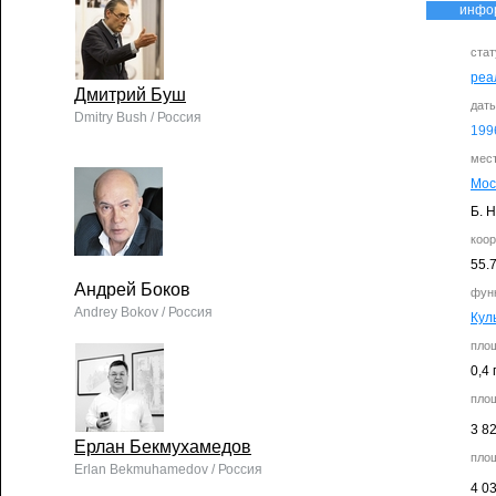
инфо
стат
реа
Дмитрий Буш
дат
Dmitry Bush / Россия
199
мес
Мос
Б. Н
коо
55.
Андрей Боков
фун
Andrey Bokov / Россия
Кул
пло
0,4 
пло
3 8
Ерлан Бекмухамедов
пло
Erlan Bekmuhamedov / Россия
4 0