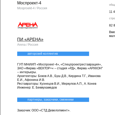
Моспроект-4
общ
Mosproekt-4 / Россия
11 
стр
82 
Вме
мал
ПИ «АРЕНА»
Arena / Россия
авторский коллектив
ГУП МНИИП «Моспроект-4», «Спецпроектреставрация»,
ЗАО «Фирма »ВЕКТОР+« – стадия »РД«, Фирма »АРХКОН"
– интерьеры.
Архитекторы: Боков А.В., Буш Д.В., Кирдина Т.Г., Иванова
Е.И., Афонина И.В.
Реставраторы: Кузнецов В.И., Меркулов А.П., А. Конев
Инженер: Е. Бекмухамедов
партнеры, заказчики, смежники
Заказчик: ООО «СТД Девелопмент».