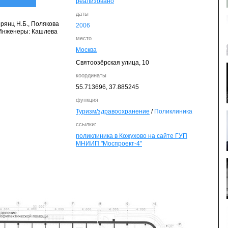
реализовано
даты
рянц Н.Б., Полякова
2006
. Инженеры: Кашлева
место
Москва
Святоозёрская улица, 10
координаты
55.713696,
37.885245
функция
Туризм/здравоохранение
/
Поликлиника
ссылки:
поликлиника в Кожухово на сайте ГУП
МНИИП "Моспроект-4"