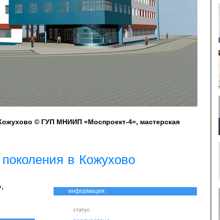
Кожухово © ГУП МНИИП «Моспроект-4», мастерская
 поколения в Кожухово
,
информация:
статус