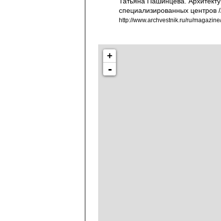
Татьяна Пашинцева. Архитекту
специализированных центров /
http://www.archvestnik.ru/ru/magazin
+
-