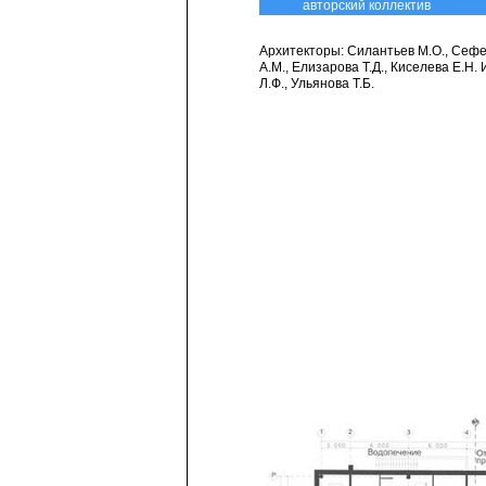
авторский коллектив
Архитекторы: Силантьев М.О., Сефе
А.М., Елизарова Т.Д., Киселева Е.Н
Л.Ф., Ульянова Т.Б.