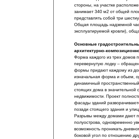
стороны, на участке расположе
занимает 340 м2 от общей пло
представлять собой три шести
Общая площадь надземной част
эксплуатируемой кровли), общ
Основные градостроительны
архитектурно-компoзиционн
Форма каждого из трех домов 
перевернутую лодку – обращен
формы придают каждому из дом
изначальная форма и обьем, о
динамичный пространственный 
стоящих дома в значительной 
недвижимости. Проект полност
фасады зданий разворачиваютс
позади стоящего здания и улиц
Разрывы между домами дают пер
полуострова, одновременно уве
возможность проникать дневно
боковой угол по отношению дру