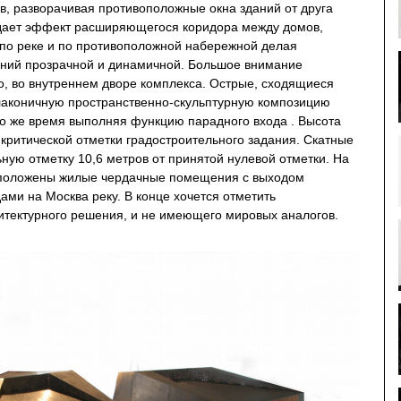
в, разворачивая противоположные окна зданий от друга
здает эффект расширяющегося коридора между домов,
 по реке и по противоположной набережной делая
аний прозрачной и динамичной. Большое внимание
о, во внутреннем дворе комплекса. Острые, сходящиеся
лаконичную пространственно-скульптурную композицию
то же время выполняя функцию парадного входа . Высота
критической отметки градостроительного задания. Скатные
ую отметку 10,6 метров от принятой нулевой отметки. На
сположены жилые чердачные помещения с выходом
ами на Москва реку. В конце хочется отметить
хитектурного решения, и не имеющего мировых аналогов.