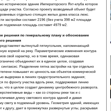
но историческое здание Императорского Яхт-клуба которое
щади участка. Согласно проекту возводимый объект будет
уровневых отдельно стоящих жилых дома класса люкс.
и застройки составит 2196 (без учета 398 м2 площади
ая подземная площадь составит 4979 м2.
е решения по генеральному плану и обоснование
ого решения
представляет вытянутый пятиугольник, напоминающий
ную кормой на реку. Параметрические изменения контура
ов свой характер, но в тоже время, одинаковая
рганично объединяют их в единое целое, создавая
синтаксис. Разделение пятна застройки на три отдельно
степени повышает их ценность как объектов коммерческой
ью выдержан в линиях градостроительного задания;
я по фронту участка вдоль реки, поддерживая линию
ы, что в целом создает динамику центробежного разворота.
спективные виды – как со стороны реки так и с
личивая длину светового контура зданий и давая
му свету в подземный уровень. Геометрия зданий, имеющих
г к другу, дает в промежутках развернутые углы, раскрывая