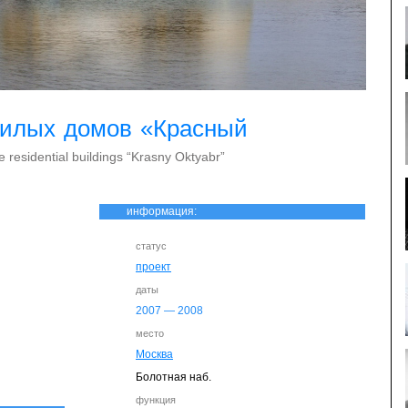
жилых домов «Красный
e residential buildings “Krasny Oktyabr”
информация:
статус
проект
даты
2007
—
2008
место
Москва
Болотная наб.
функция