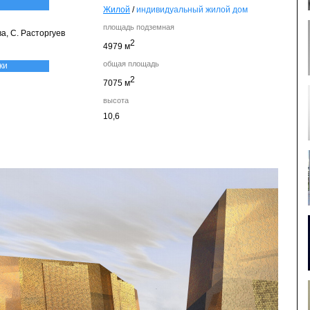
Жилой
/
индивидуальный жилой дом
площадь подземная
ва, С. Расторгуев
2
4979 м
общая площадь
ки
2
7075 м
высота
10,6