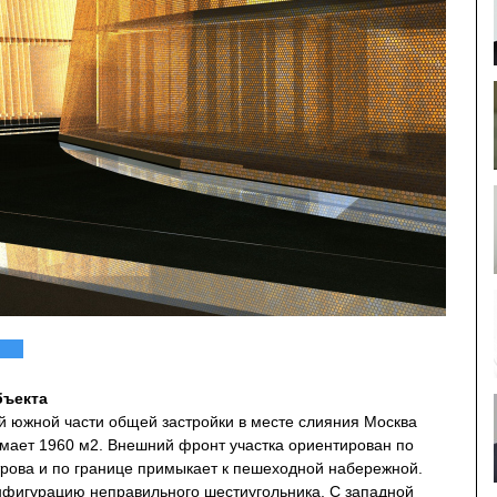
бъекта
ой южной части общей застройки в месте слияния Москва
имает 1960 м2. Внешний фронт участка ориентирован по
трова и по границе примыкает к пешеходной набережной.
фигурацию неправильного шестиугольника. С западной