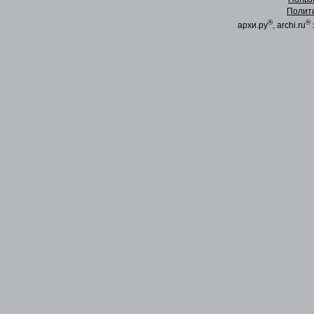
Полит
®
®
архи.ру
, archi.ru