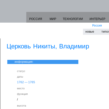
РОССИЯ
МИР
ТЕХНОЛОГИИ
ИНТЕРЬЕР
Россия
новые
типо
Церковь Никиты, Владимир
информация:
статус
даты
1762
—
1765
место
функция
/
высота