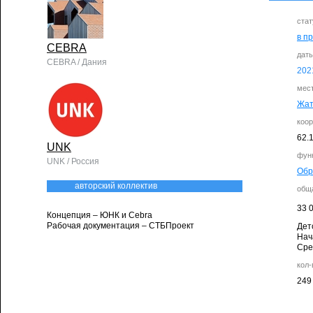
стат
в п
CEBRA
дат
CEBRA / Дания
202
мес
Жат
коо
62.
UNK
фун
UNK / Россия
Обр
авторский коллектив
общ
33 
Концепция – ЮНК и Cebra
Рабочая документация – СТБПроект
Дет
Нач
​Ср
кол
249