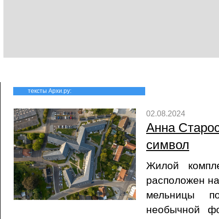
тексты Архи.ру:
02.08.2024
Анна Старо
символ
Жилой компл
расположен на
мельницы п
необычной ф