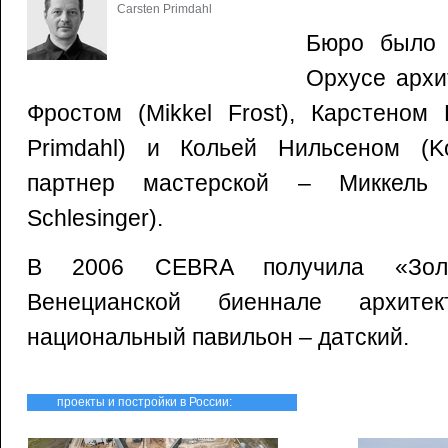
Carsten Primdahl
Бюро было 
Орхусе архи
Фростом (Mikkel Frost), Карстеном
Primdahl) и Кольей Нильсеном (Kol
партнер мастерской – Миккель 
Schlesinger).
В 2006 CEBRA получила «Золо
Венецианской биеннале архит
национальный павильон – датский.
проекты и постройки в России: