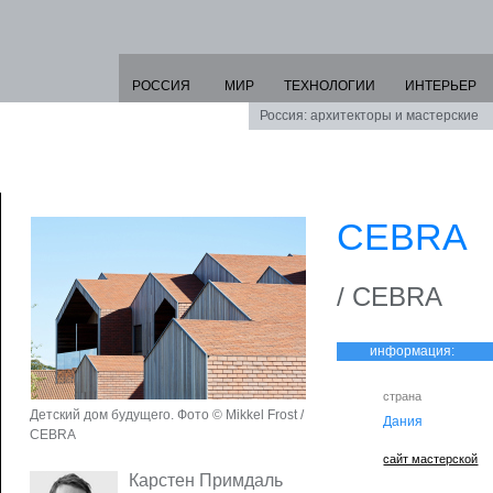
РОССИЯ
МИР
ТЕХНОЛОГИИ
ИНТЕРЬЕР
Россия: архитекторы и мастерские
CEBRA
/ CEBRA
информация:
страна
Детский дом будущего. Фото © Mikkel Frost /
Дания
CEBRA
сайт мастерской
Карстен Примдаль