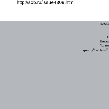
http://sob.ru/issue4309.html
рассыл
C
Польз
Полит
®
®
архи.ру
, archi.ru