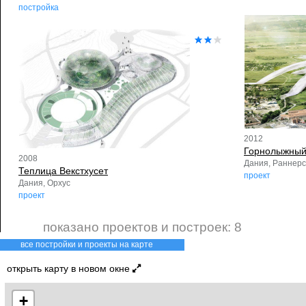
постройка
2012
Горнолыжный
2008
Дания, Раннерс
Теплица Векстхусет
проект
Дания, Орхус
проект
показано проектов и построек: 8
все постройки и проекты на карте
открыть карту в новом окне
+