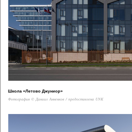
Школа «Летово Джуниор»
Фотография © Даниил Анненков / предоставлена UNK