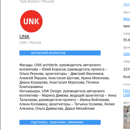
Yuliy Borisov / Россия
202
мес
Мос
про
коо
UNK
55.
UNK / Россия
фун
авторский коллектив
Обр
общ
Фасады, UNK architects: руководитель авторского
коллектива – Юлий Борисов; руководитель проекта –
237
Ольга Реунова; архитекторы – Дмитрий Иконников,
Кол
Алексей Якушев, Анастасия Шутова, Арина Моисеева,
Диана Кошерова, Анастасия Морозова, Полина
ссыл
Благонравина
Про
Интьерьеры, UNK Design: руководитель авторского
UN
коллектива – Марина Димова; ведущий архитектор – Анна
Талалаева; руководители проекта – Ирина Войлокова,
друг
Алена Коломиец; архитекторы – Татьяна Хозиева, Лилия
Алехина, Ольга Дукмасова, Дарья Михайлова
партнеры, заказчики, смежники