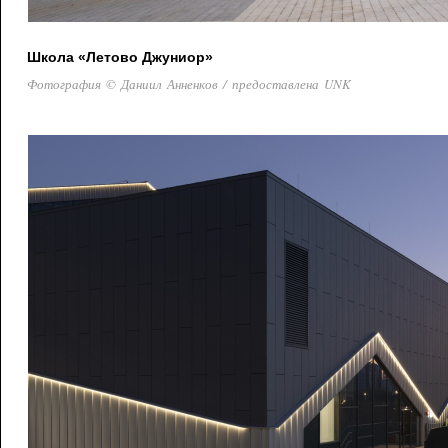
Школа «Летово Джуниор»
Фотография © Даниил Анненков / предоставлена UNK