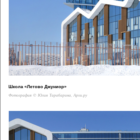
Школа «Летово Джуниор»
Фотография © Юлия Тарабарина, Архи.ру