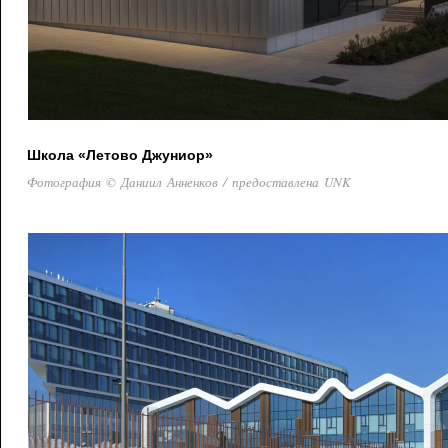
Школа «Летово Джуниор»
Фотография © Даниил Анненков / предоставлена UNK