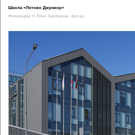
Школа «Летово Джуниор»
Фотография © Юлия Тарабарина, Архи.ру