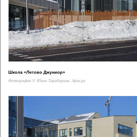
Школа «Летово Джуниор»
Фотография © Юлия Тарабарина, Архи.ру