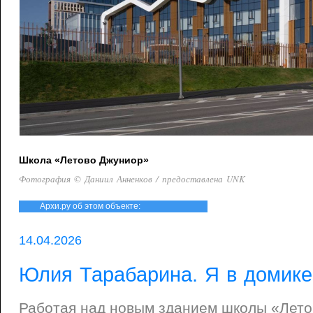
Школа «Летово Джуниор»
Фотография © Даниил Анненков / предоставлена UNK
Архи.ру об этом объекте:
14.04.2026
Юлия Тарабарина. Я в домике
Работая над новым зданием школы «Лето