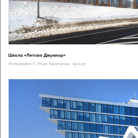
Школа «Летово Джуниор»
Фотография © Юлия Тарабарина, Архи.ру