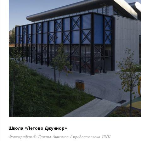
Школа «Летово Джуниор»
Фотография © Даниил Анненков / предоставлена UNK