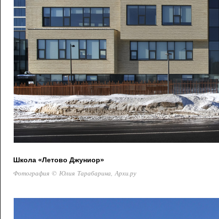
Школа «Летово Джуниор»
Фотография © Юлия Тарабарина, Архи.ру