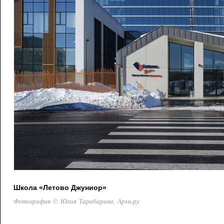
Школа «Летово Джуниор»
Фотография © Юлия Тарабарина, Архи.ру