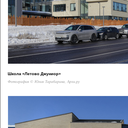
Школа «Летово Джуниор»
Фотография © Юлия Тарабарина, Архи.ру