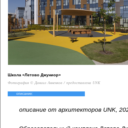
Школа «Летово Джуниор»
Фотография © Даниил Анненков / предоставлена UNK
описание:
описание от архитекторов UNK, 20