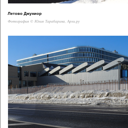
Летово Джуниор
Фотография © Юлия Тарабарина, Архи.ру