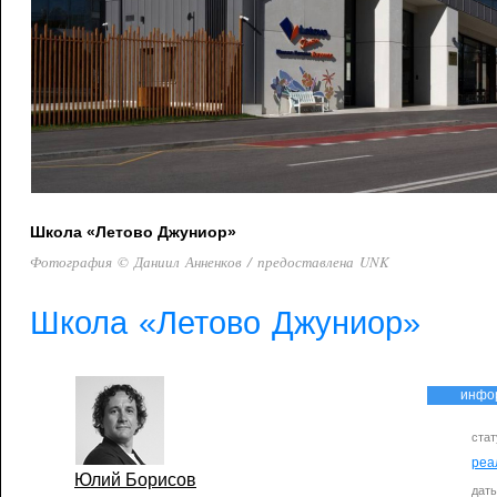
Школа «Летово Джуниор»
Фотография © Даниил Анненков / предоставлена UNK
Школа «Летово Джуниор»
инфо
стат
реа
Юлий Борисов
дат