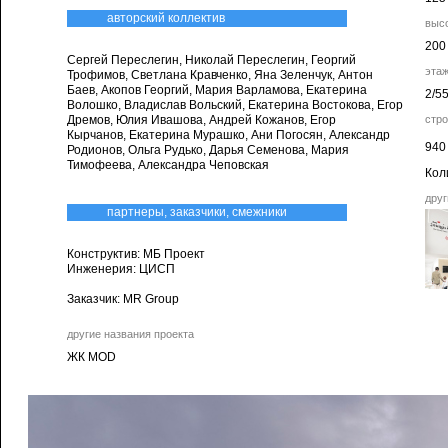
авторский коллектив
выс
200
Сергей Переслегин, Николай Переслегин, Георгий
эта
Трофимов, Светлана Кравченко, Яна Зеленчук, Антон
Баев, Акопов Георгий, Мария Варламова, Екатерина
2/5
Волошко, Владислав Вольский, Екатерина Востокова, Егор
Дремов, Юлия Ивашова, Андрей Кожанов, Егор
стр
Кырчанов, Екатерина Мурашко, Ани Погосян, Александр
940
Родионов, Ольга Рудько, Дарья Семенова, Мария
Тимофеева, Александра Чеповская
Кол
друг
партнеры, заказчики, смежники
Конструктив: МБ Проект
Инженерия: ЦИСП
Заказчик: MR Group
другие названия проекта
ЖК MOD