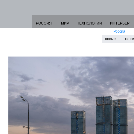
РОССИЯ
МИР
ТЕХНОЛОГИИ
ИНТЕРЬЕР
Россия
новые
типо