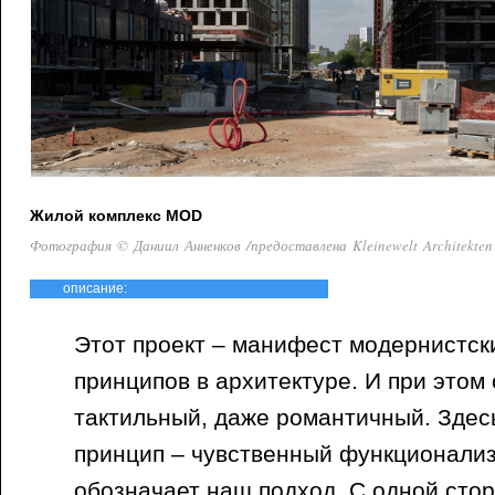
Жилой комплекс MOD
Фотография © Даниил Анненков /предоставлена Kleinewelt Architekten
описание:
Этот проект – манифест модернистс
принципов в архитектуре. И при этом 
тактильный, даже романтичный. Зде
принцип – чувственный функционализ
обозначает наш подход. С одной стор