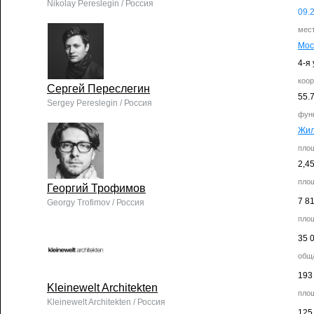
Nikolay Pereslegin / Россия
09.
мес
Мос
4-я
коо
Сергей Переслегин
55.
Sergey Pereslegin / Россия
фун
Жи
пло
2,4
пло
Георгий Трофимов
7 8
Georgy Trofimov / Россия
пло
35 
общ
193
Kleinewelt Architekten
пло
Kleinewelt Architekten / Россия
125