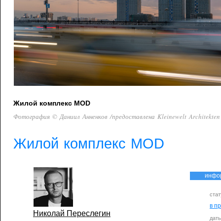
Жилой комплекс MOD
Фотография © Даниил Анненков /предоставлена Kleinewelt Architekten
Жилой комплекс MOD
инфо
стат
в п
Николай Переслегин
дат