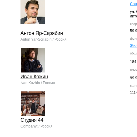
Сан
ул. 
лит
коо
59.
Антон Яр-Скрябин
фун
Anton Yar-Scriabin / Россия
Жи
общ
184
пло
Иван Кожин
99 
Ivan Kozhin / Россия
кол
111
Студия 44
Company: / Россия