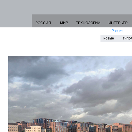
РОССИЯ
МИР
ТЕХНОЛОГИИ
ИНТЕРЬЕР
Россия
новые
типо