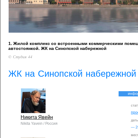
1. Жилой комплекс со встроенными коммерческими поме
автостоянкой. ЖК на Синопской набережной
© Студия 44
ЖК на Синопской набережной
инфо
стат
про
Никита Явейн
дат
Nikita Yavein / Россия
—
2
мес