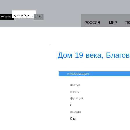
РОССИЯ
МИР
ТЕ
Дом 19 века, Благо
информация:
статус
место
функция
/
высота
0 м