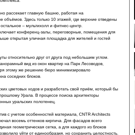
комплекса.
но рассекает главную башню, работая на
 объёмов. Здесь только 10 этажей, где верхние отведены
 остальное – мультихолл и фитнес-центр.
ключает конференц-залы, переговорные, помещения для
рыше открытая уличная площадка для жителей и гостей
ты относительно друг от друга под небольшим углом.
анорамный вид из окон квартир на Парк Лесоводов,
ря этому же решению бюро минимизировало
кна соседних блоков.
ких цветовых ходов и разработать свой приём, который бы
 прошлому Урала. В процессе поиска архитекторы
онных уральских полотенец.
ив с учетом особенностей материала, CNTR Architects
лючал восемь оттенков кирпича. Для фасадов всего
иная геометрическая сетка, а для каждого из блоков
озволило уйти от единообразия, но сохранить целостность.