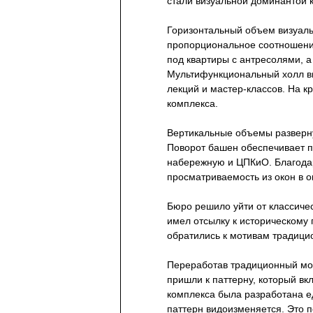
стали визуальной доминантой 
Горизонтальный объем визуаль
пропорциональное соотношение
под квартиры с антресолями, а
Мультифункциональный холл в
лекций и мастер-классов. На к
комплекса.
Вертикальные объемы разверну
Поворот башен обеспечивает п
набережную и ЦПКиО. Благода
просматриваемость из окон в о
Бюро решило уйти от классичес
имел отсылку к историческому
обратились к мотивам традици
Переработав традиционный мот
пришли к паттерну, который вк
комплекса была разработана ед
паттерн видоизменяется. Это п