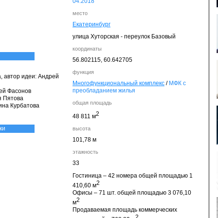
04.
2018
место
Екатеринбург
улица Хуторская - переулок Базовый
координаты
56.802115,
60.642705
функция
, автор идеи: Андрей
Многофункциональный комплекс
/
МФК с
преобладанием жилья
рей Фасонов
я Пятова
общая площадь
ина Курбатова
2
48 811 м
ки
высота
101,78 м
этажность
33
Гостиница – 42 номера общей площадью 1
2
410,60 м
Офисы – 71 шт. общей площадью 3 076,10
2
м
Продаваемая площадь коммерческих
2