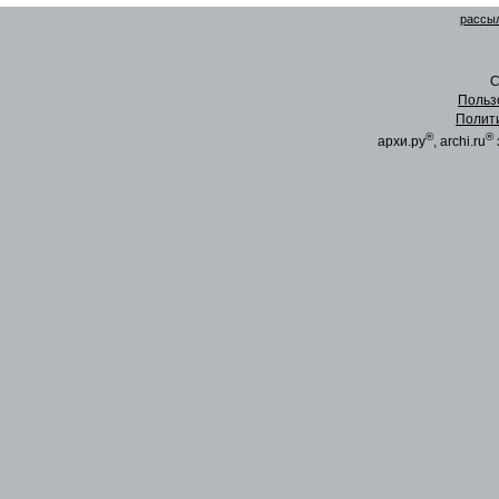
рассыл
C
Польз
Полит
®
®
архи.ру
, archi.ru