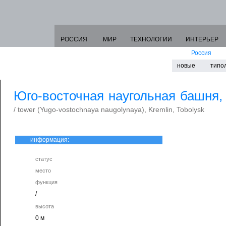
РОССИЯ
МИР
ТЕХНОЛОГИИ
ИНТЕРЬЕР
Россия
новые
типо
Юго-восточная наугольная башня,
/ tower (Yugo-vostochnaya naugolynaya), Kremlin, Tobolysk
информация:
статус
место
функция
/
высота
0 м