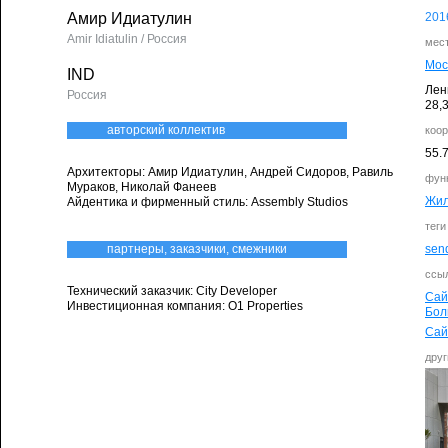
Амир Идиатулин
201
Amir Idiatulin / Россия
мес
Мос
IND
Лен
Россия
28,
авторский коллектив
коо
55.
Архитекторы: Амир Идиатулин, Андрей Сидоров, Равиль
фун
Мураков, Николай Фанеев
Жи
Айдентика и фирменный стиль: Аssembly Studios
теги
партнеры, заказчики, смежники
send
ссыл
Технический заказчик: City Developer
Сай
Инвестиционная компания: O1 Properties
Бол
Сай
друг