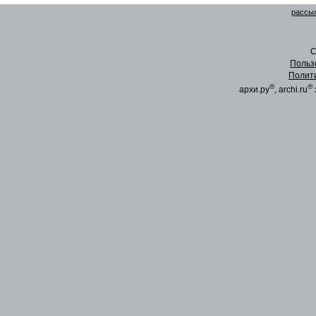
рассыл
C
Польз
Полит
®
®
архи.ру
, archi.ru