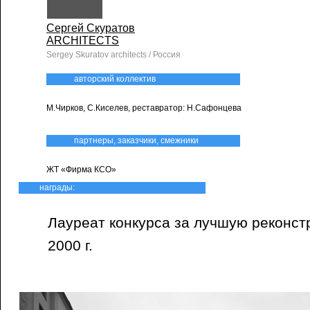
Сергей Скуратов
ARCHITECTS
Sergey Skuratov architects / Россия
авторский коллектив
М.Чирков, С.Киселев, реставратор: Н.Сафонцева
партнеры, заказчики, смежники
ЖТ «Фирма КСО»
награды:
Лауреат конкурса за лучшую реконстр
2000 г.