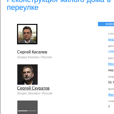
переулке
инфо
стат
реа
дат
Сергей Киселев
199
Sergey Kisselev / Россия
мес
Мос
пер
коо
55.
Сергей Скуратов
фун
Sergey Skuratov / Россия
Жи
эта
7